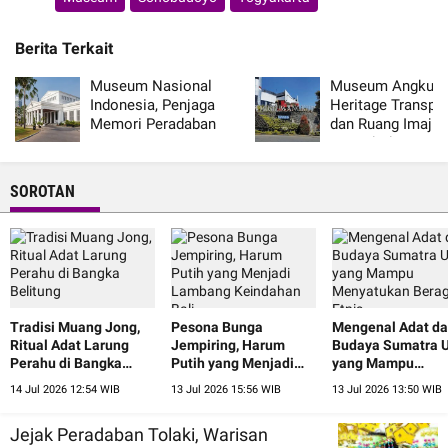
Berita Terkait
Museum Nasional
Museum Angkut,
Indonesia, Penjaga
Heritage Transpor
Memori Peradaban
dan Ruang Imajin
Nusantara
Sejarah di Kota B
SOROTAN
Tradisi Muang Jong,
Pesona Bunga
Mengenal Adat d
Ritual Adat Larung
Jempiring, Harum
Budaya Sumatra U
Perahu di Bangka
Putih yang Menjadi
yang Mampu
Belitung
Lambang Keindahan
Menyatukan Ber
14 Jul 2026 12:54 WIB
13 Jul 2026 15:56 WIB
13 Jul 2026 13:50 WIB
Bali
Etnis
Jejak Peradaban Tolaki, Warisan