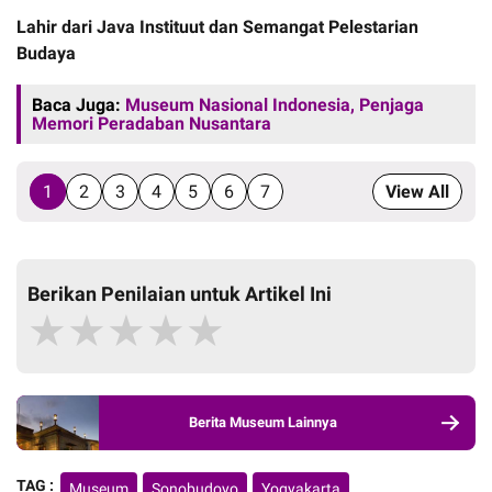
Lahir dari Java Instituut dan Semangat Pelestarian
Budaya
Baca Juga:
Museum Nasional Indonesia, Penjaga
Memori Peradaban Nusantara
1
2
3
4
5
6
7
View All
Berikan Penilaian untuk Artikel Ini
★
★
★
★
★
Berita Museum Lainnya
TAG :
Museum
Sonobudoyo
Yogyakarta