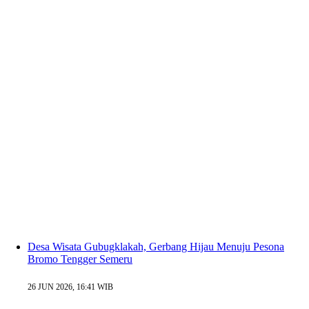
Desa Wisata Gubugklakah, Gerbang Hijau Menuju Pesona
Bromo Tengger Semeru
26 JUN 2026, 16:41 WIB