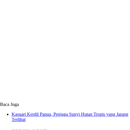
Baca Juga
Kasuari Kerdil Papua, Penjaga Sunyi Hutan Tropis yang Jarang
Terlihat