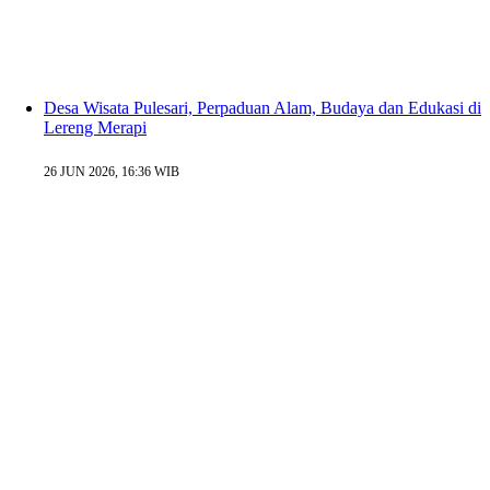
Desa Wisata Pulesari, Perpaduan Alam, Budaya dan Edukasi di
Lereng Merapi
26 JUN 2026, 16:36 WIB