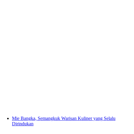
Mie Bangka, Semangkuk Warisan Kuliner yang Selalu
Dirindukan