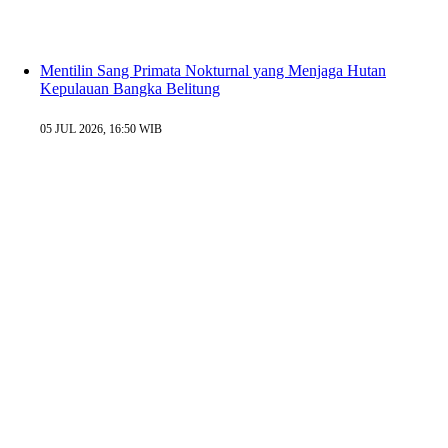
Mentilin Sang Primata Nokturnal yang Menjaga Hutan
Kepulauan Bangka Belitung
05 JUL 2026, 16:50 WIB