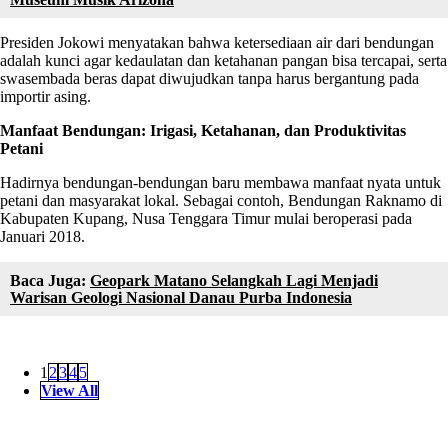
Presiden Jokowi menyatakan bahwa ketersediaan air dari bendungan
adalah kunci agar kedaulatan dan ketahanan pangan bisa tercapai, serta
swasembada beras dapat diwujudkan tanpa harus bergantung pada
importir asing.
Manfaat Bendungan: Irigasi, Ketahanan, dan Produktivitas
Petani
Hadirnya bendungan-bendungan baru membawa manfaat nyata untuk
petani dan masyarakat lokal. Sebagai contoh, Bendungan Raknamo di
Kabupaten Kupang, Nusa Tenggara Timur mulai beroperasi pada
Januari 2018.
Baca Juga:
Geopark Matano Selangkah Lagi Menjadi
Warisan Geologi Nasional Danau Purba Indonesia
1
2
3
4
5
View All