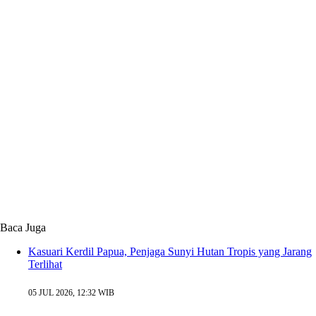
Baca Juga
Kasuari Kerdil Papua, Penjaga Sunyi Hutan Tropis yang Jarang
Terlihat
05 JUL 2026, 12:32 WIB