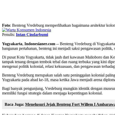
Foto
: Benteng Vredeburg memperlihatkan bagaimana arsitektur kolonial
Penulis:
Intan Cindarbumi
Yogyakarta
,
Indonesianer.com
-- Benteng Vredeburg di Yogyakarta
bangunan pertahanan, benteng ini menjadi saksi pengawasan politik, s
Di pusat Kota Yogyakarta, tidak jauh dari kawasan Malioboro dan Ker
tampak tenang dengan tembok tebal dan ruang terbuka yang kini dipe
mengenai politik kolonial, relasi kekuasaan, dan pengawasan terhada
Benteng Vredeburg merupakan salah satu peninggalan kolonial paling
Yogyakarta pada abad ke-18, masa ketika Jawa menjadi arena diplomas
Bagi banyak pengunjung, Vredeburg mungkin identik dengan museum s
memiliki fungsi strategis dalam menjaga kepentingan kolonial.
Baca Juga:
Menelusuri Jejak Benteng Fort Willem I Ambarawa