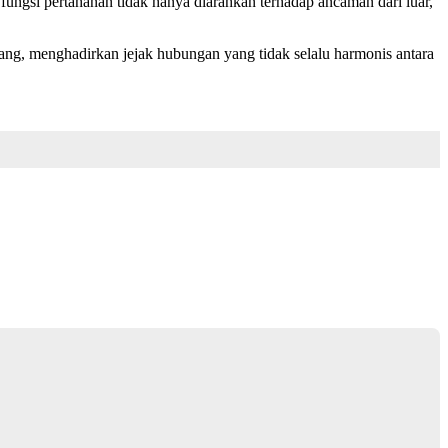
ngsi pertahanan tidak hanya diarahkan terhadap ancaman dari luar,
ang, menghadirkan jejak hubungan yang tidak selalu harmonis antara