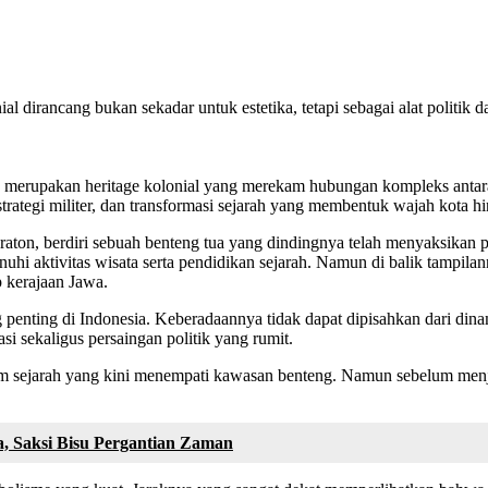
 dirancang bukan sekadar untuk estetika, tetapi sebagai alat politik d
 merupakan heritage kolonial yang merekam hubungan kompleks antara
trategi militer, dan transformasi sejarah yang membentuk wajah kota h
aton, berdiri sebuah benteng tua yang dindingnya telah menyaksikan pe
nuhi aktivitas wisata serta pendidikan sejarah. Namun di balik tamp
p kerajaan Jawa.
 penting di Indonesia. Keberadaannya tidak dapat dipisahkan dari din
i sekaligus persaingan politik yang rumit.
ejarah yang kini menempati kawasan benteng. Namun sebelum menjadi r
, Saksi Bisu Pergantian Zaman