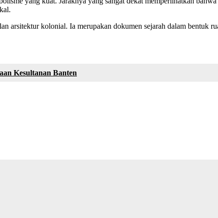
lisme yang kuat. Jaraknya yang sangat dekat memperlihatkan bahwa fu
kal.
lan arsitektur kolonial. Ia merupakan dokumen sejarah dalam bentuk ru
yaan Kesultanan Banten