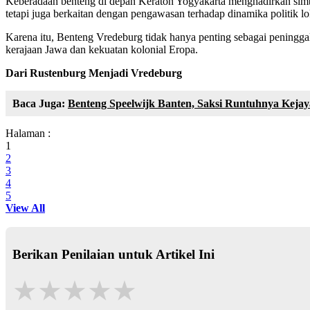
Keberadaan benteng di depan Keraton Yogyakarta menghadirkan simbo
tetapi juga berkaitan dengan pengawasan terhadap dinamika politik lo
Karena itu, Benteng Vredeburg tidak hanya penting sebagai peningga
kerajaan Jawa dan kekuatan kolonial Eropa.
Dari Rustenburg Menjadi Vredeburg
Baca Juga:
Benteng Speelwijk Banten, Saksi Runtuhnya Keja
Halaman :
1
2
3
4
5
View All
Berikan Penilaian untuk Artikel Ini
★
★
★
★
★