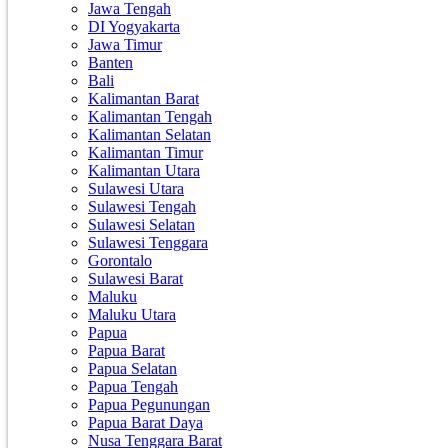
Jawa Tengah
DI Yogyakarta
Jawa Timur
Banten
Bali
Kalimantan Barat
Kalimantan Tengah
Kalimantan Selatan
Kalimantan Timur
Kalimantan Utara
Sulawesi Utara
Sulawesi Tengah
Sulawesi Selatan
Sulawesi Tenggara
Gorontalo
Sulawesi Barat
Maluku
Maluku Utara
Papua
Papua Barat
Papua Selatan
Papua Tengah
Papua Pegunungan
Papua Barat Daya
Nusa Tenggara Barat