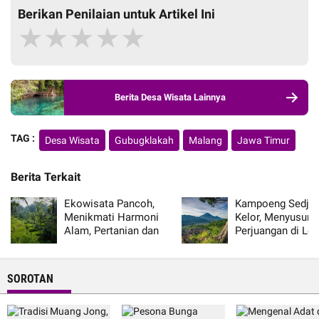
Berikan Penilaian untuk Artikel Ini
★
★
★
★
★
Berita Desa Wisata Lainnya
TAG :
Desa Wisata
Gubugklakah
Malang
Jawa Timur
Berita Terkait
Ekowisata Pancoh,
Kampoeng Sedjar
Menikmati Harmoni
Kelor, Menyusuri 
Alam, Pertanian dan
Perjuangan di Le
Kehidupan Desa
Merapi
SOROTAN