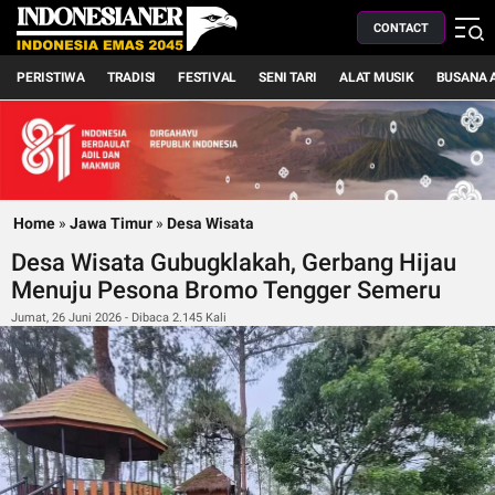
CONTACT
PERISTIWA
TRADISI
FESTIVAL
SENI TARI
ALAT MUSIK
BUSANA 
Home
»
Jawa Timur
»
Desa Wisata
Desa Wisata Gubugklakah, Gerbang Hijau
Menuju Pesona Bromo Tengger Semeru
Jumat, 26 Juni 2026 - Dibaca 2.145 Kali