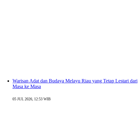
Warisan Adat dan Budaya Melayu Riau yang Tetap Lestari dari
Masa ke Masa
05 JUL 2026, 12:53 WIB