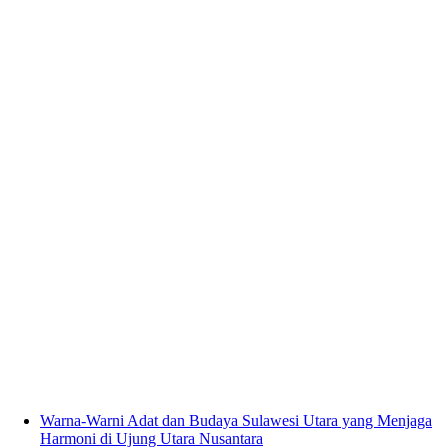
Warna-Warni Adat dan Budaya Sulawesi Utara yang Menjaga
Harmoni di Ujung Utara Nusantara