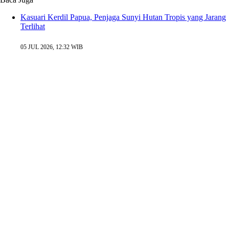
Kasuari Kerdil Papua, Penjaga Sunyi Hutan Tropis yang Jarang
Terlihat
05 JUL 2026, 12:32 WIB