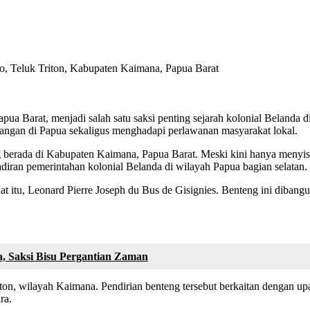
o, Teluk Triton, Kabupaten Kaimana, Papua Barat
ua Barat, menjadi salah satu saksi penting sejarah kolonial Belanda 
angan di Papua sekaligus menghadapi perlawanan masyarakat lokal.
ng berada di Kabupaten Kaimana, Papua Barat. Meski kini hanya menyi
hadiran pemerintahan kolonial Belanda di wilayah Papua bagian selatan.
 itu, Leonard Pierre Joseph du Bus de Gisignies. Benteng ini dibangun
, Saksi Bisu Pergantian Zaman
iton, wilayah Kaimana. Pendirian benteng tersebut berkaitan dengan u
ra.