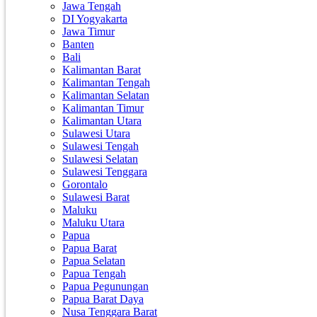
Jawa Tengah
DI Yogyakarta
Jawa Timur
Banten
Bali
Kalimantan Barat
Kalimantan Tengah
Kalimantan Selatan
Kalimantan Timur
Kalimantan Utara
Sulawesi Utara
Sulawesi Tengah
Sulawesi Selatan
Sulawesi Tenggara
Gorontalo
Sulawesi Barat
Maluku
Maluku Utara
Papua
Papua Barat
Papua Selatan
Papua Tengah
Papua Pegunungan
Papua Barat Daya
Nusa Tenggara Barat