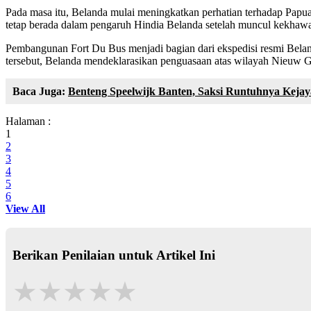
Pada masa itu, Belanda mulai meningkatkan perhatian terhadap Papua 
tetap berada dalam pengaruh Hindia Belanda setelah muncul kekhawati
Pembangunan Fort Du Bus menjadi bagian dari ekspedisi resmi Beland
tersebut, Belanda mendeklarasikan penguasaan atas wilayah Nieuw G
Baca Juga:
Benteng Speelwijk Banten, Saksi Runtuhnya Keja
Halaman :
1
2
3
4
5
6
View All
Berikan Penilaian untuk Artikel Ini
★
★
★
★
★