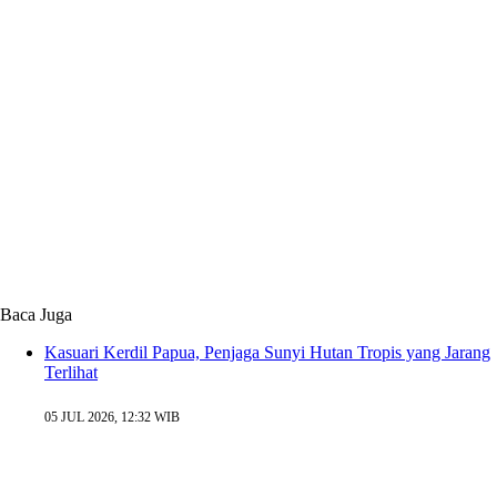
Baca Juga
Kasuari Kerdil Papua, Penjaga Sunyi Hutan Tropis yang Jarang
Terlihat
05 JUL 2026, 12:32 WIB