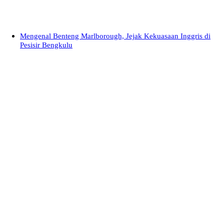
Mengenal Benteng Marlborough, Jejak Kekuasaan Inggris di
Pesisir Bengkulu