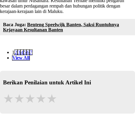
kawasan timur Nusantara. Kesultanan Ternate memiliki pengaruh
besar dalam perdagangan rempah dan hubungan politik dengan
kerajaan-kerajaan lain di Maluku.
Baca Juga:
Benteng Speelwijk Banten, Saksi Runtuhnya
Kejayaan Kesultanan Banten
1
2
3
4
5
6
7
View All
Berikan Penilaian untuk Artikel Ini
★
★
★
★
★