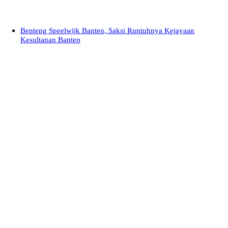
Benteng Speelwijk Banten, Saksi Runtuhnya Kejayaan
Kesultanan Banten