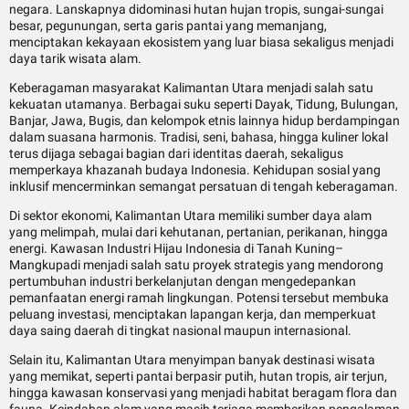
negara. Lanskapnya didominasi hutan hujan tropis, sungai-sungai
besar, pegunungan, serta garis pantai yang memanjang,
menciptakan kekayaan ekosistem yang luar biasa sekaligus menjadi
daya tarik wisata alam.
Keberagaman masyarakat Kalimantan Utara menjadi salah satu
kekuatan utamanya. Berbagai suku seperti Dayak, Tidung, Bulungan,
Banjar, Jawa, Bugis, dan kelompok etnis lainnya hidup berdampingan
dalam suasana harmonis. Tradisi, seni, bahasa, hingga kuliner lokal
terus dijaga sebagai bagian dari identitas daerah, sekaligus
memperkaya khazanah budaya Indonesia. Kehidupan sosial yang
inklusif mencerminkan semangat persatuan di tengah keberagaman.
Di sektor ekonomi, Kalimantan Utara memiliki sumber daya alam
yang melimpah, mulai dari kehutanan, pertanian, perikanan, hingga
energi. Kawasan Industri Hijau Indonesia di Tanah Kuning–
Mangkupadi menjadi salah satu proyek strategis yang mendorong
pertumbuhan industri berkelanjutan dengan mengedepankan
pemanfaatan energi ramah lingkungan. Potensi tersebut membuka
peluang investasi, menciptakan lapangan kerja, dan memperkuat
daya saing daerah di tingkat nasional maupun internasional.
Selain itu, Kalimantan Utara menyimpan banyak destinasi wisata
yang memikat, seperti pantai berpasir putih, hutan tropis, air terjun,
hingga kawasan konservasi yang menjadi habitat beragam flora dan
fauna. Keindahan alam yang masih terjaga memberikan pengalaman