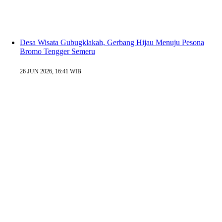
Desa Wisata Gubugklakah, Gerbang Hijau Menuju Pesona
Bromo Tengger Semeru
26 JUN 2026, 16:41 WIB