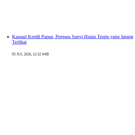
Kasuari Kerdil Papua, Penjaga Sunyi Hutan Tropis yang Jarang
Terlihat
05 JUL 2026, 12:32 WIB