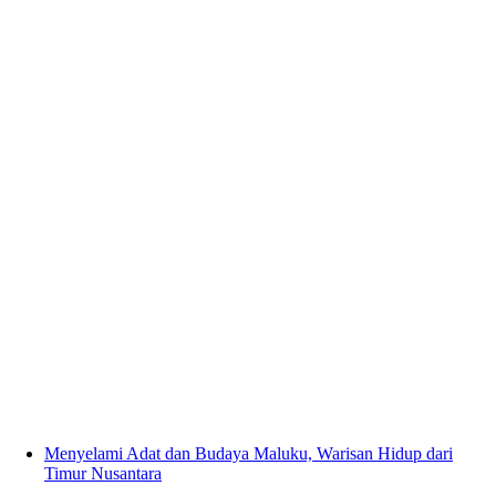
Menyelami Adat dan Budaya Maluku, Warisan Hidup dari
Timur Nusantara