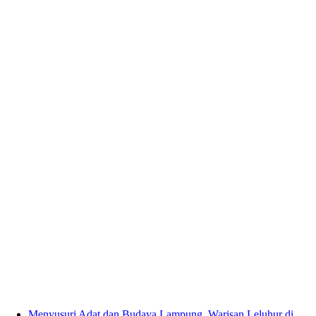
Menyusuri Adat dan Budaya Lampung, Warisan Leluhur di