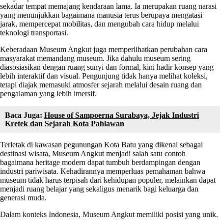
sekadar tempat memajang kendaraan lama. Ia merupakan ruang narasi
yang menunjukkan bagaimana manusia terus berupaya mengatasi
jarak, mempercepat mobilitas, dan mengubah cara hidup melalui
teknologi transportasi.
Keberadaan Museum Angkut juga memperlihatkan perubahan cara
masyarakat memandang museum. Jika dahulu museum sering
diasosiasikan dengan ruang sunyi dan formal, kini hadir konsep yang
lebih interaktif dan visual. Pengunjung tidak hanya melihat koleksi,
tetapi diajak memasuki atmosfer sejarah melalui desain ruang dan
pengalaman yang lebih imersif.
Baca Juga:
House of Sampoerna Surabaya, Jejak Industri
Kretek dan Sejarah Kota Pahlawan
Terletak di kawasan pegunungan Kota Batu yang dikenal sebagai
destinasi wisata, Museum Angkut menjadi salah satu contoh
bagaimana heritage modern dapat tumbuh berdampingan dengan
industri pariwisata. Kehadirannya memperluas pemahaman bahwa
museum tidak harus terpisah dari kehidupan populer, melainkan dapat
menjadi ruang belajar yang sekaligus menarik bagi keluarga dan
generasi muda.
Dalam konteks Indonesia, Museum Angkut memiliki posisi yang unik.