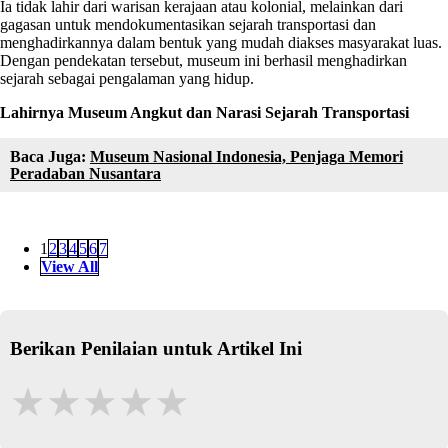
Ia tidak lahir dari warisan kerajaan atau kolonial, melainkan dari
gagasan untuk mendokumentasikan sejarah transportasi dan
menghadirkannya dalam bentuk yang mudah diakses masyarakat luas.
Dengan pendekatan tersebut, museum ini berhasil menghadirkan
sejarah sebagai pengalaman yang hidup.
Lahirnya Museum Angkut dan Narasi Sejarah Transportasi
Baca Juga:
Museum Nasional Indonesia, Penjaga Memori
Peradaban Nusantara
1
2
3
4
5
6
7
View All
Berikan Penilaian untuk Artikel Ini
★
★
★
★
★