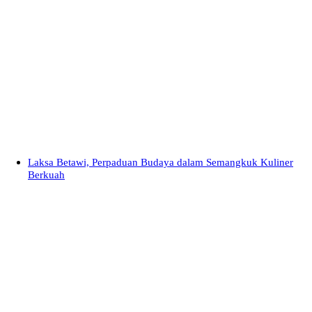
Laksa Betawi, Perpaduan Budaya dalam Semangkuk Kuliner
Berkuah