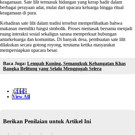
keagamaan. Sate lilit termasuk hidangan yang kerap hadir dalam
berbagai perayaan adat, mulai dari upacara keluarga hingga ritual
keagamaan di pura.
Kehadiran sate lilit dalam tradisi tersebut memperlihatkan bahwa
makanan memiliki fungsi simbolik. Proses memasak bersama menjadi
ruang interaksi sosial sekaligus sarana memperkuat hubungan
antarkeluarga dan komunitas. Di banyak desa, pembuatan sate lilit
dilakukan secara gotong royong, terutama ketika masyarakat
mempersiapkan upacara besar.
Baca Juga:
Lempah Kuning, Semangkuk Kehangatan Khas
Bangka Belitung yang Selalu Menggugah Selera
1
2
3
4
5
View All
Berikan Penilaian untuk Artikel Ini