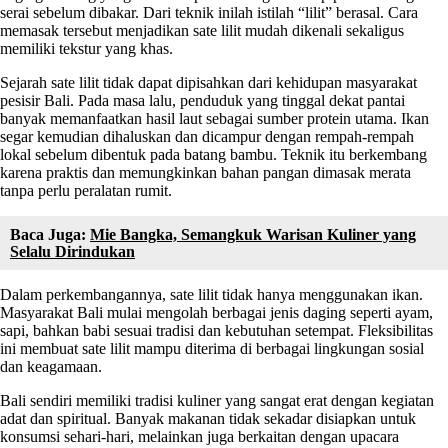
serai sebelum dibakar. Dari teknik inilah istilah “lilit” berasal. Cara
memasak tersebut menjadikan sate lilit mudah dikenali sekaligus
memiliki tekstur yang khas.
Sejarah sate lilit tidak dapat dipisahkan dari kehidupan masyarakat
pesisir Bali. Pada masa lalu, penduduk yang tinggal dekat pantai
banyak memanfaatkan hasil laut sebagai sumber protein utama. Ikan
segar kemudian dihaluskan dan dicampur dengan rempah-rempah
lokal sebelum dibentuk pada batang bambu. Teknik itu berkembang
karena praktis dan memungkinkan bahan pangan dimasak merata
tanpa perlu peralatan rumit.
Baca Juga:
Mie Bangka, Semangkuk Warisan Kuliner yang
Selalu Dirindukan
Dalam perkembangannya, sate lilit tidak hanya menggunakan ikan.
Masyarakat Bali mulai mengolah berbagai jenis daging seperti ayam,
sapi, bahkan babi sesuai tradisi dan kebutuhan setempat. Fleksibilitas
ini membuat sate lilit mampu diterima di berbagai lingkungan sosial
dan keagamaan.
Bali sendiri memiliki tradisi kuliner yang sangat erat dengan kegiatan
adat dan spiritual. Banyak makanan tidak sekadar disiapkan untuk
konsumsi sehari-hari, melainkan juga berkaitan dengan upacara