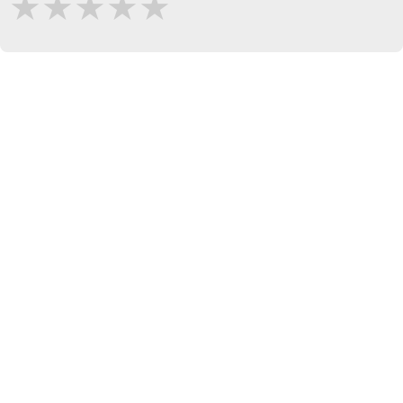
★
★
★
★
★