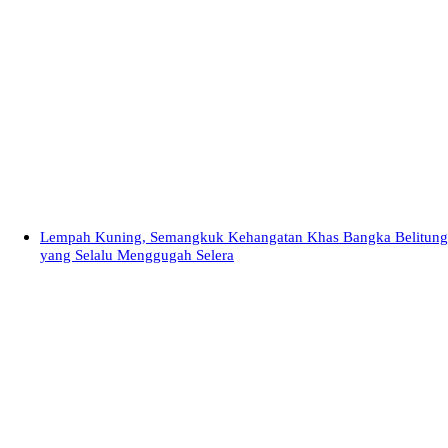
Lempah Kuning, Semangkuk Kehangatan Khas Bangka Belitung
yang Selalu Menggugah Selera