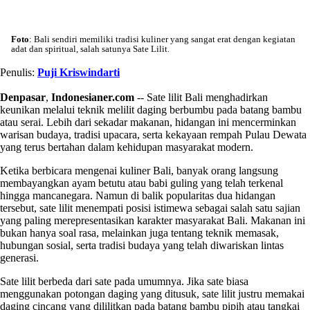
Foto
: Bali sendiri memiliki tradisi kuliner yang sangat erat dengan kegiatan
adat dan spiritual, salah satunya Sate Lilit.
Penulis:
Puji Kriswindarti
Denpasar
,
Indonesianer.com
-- Sate lilit Bali menghadirkan
keunikan melalui teknik melilit daging berbumbu pada batang bambu
atau serai. Lebih dari sekadar makanan, hidangan ini mencerminkan
warisan budaya, tradisi upacara, serta kekayaan rempah Pulau Dewata
yang terus bertahan dalam kehidupan masyarakat modern.
Ketika berbicara mengenai kuliner Bali, banyak orang langsung
membayangkan ayam betutu atau babi guling yang telah terkenal
hingga mancanegara. Namun di balik popularitas dua hidangan
tersebut, sate lilit menempati posisi istimewa sebagai salah satu sajian
yang paling merepresentasikan karakter masyarakat Bali. Makanan ini
bukan hanya soal rasa, melainkan juga tentang teknik memasak,
hubungan sosial, serta tradisi budaya yang telah diwariskan lintas
generasi.
Sate lilit berbeda dari sate pada umumnya. Jika sate biasa
menggunakan potongan daging yang ditusuk, sate lilit justru memakai
daging cincang yang dililitkan pada batang bambu pipih atau tangkai