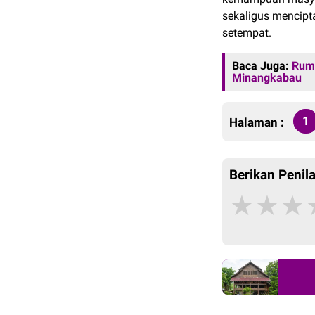
sekaligus mencip
setempat.
Baca Juga:
Ruma
Minangkabau
1
Halaman :
Berikan Penila
★
★
★