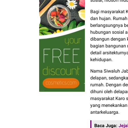
sosial, filosofi hi
Bagi masyarakat K
dan hujan. Rumah
berlangsungnya be
hubungan sosial a
dibangun dengan 
bagian bangunan m
detail arsitektur
kehidupan.
Nama Siwaluh Jabu 
delapan, sedangkan
rumah. Dengan dem
dihuni oleh delap
masyarakat Karo 
yang menekankan k
antarkeluarga.
Baca Juga:
Jeja