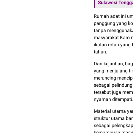
Sulawesi Tengg
Rumah adat ini u
panggung yang kok
tanpa menggunaka
masyarakat Karo 
ikatan rotan yang
tahun.
Dari kejauhan, ba
yang menjulang ti
meruncing mencipt
sebagai pelindung
tersebut juga mem
nyaman ditempati
Material utama yan
struktur utama ba
sebagai pelengkap
kemampuan masyar