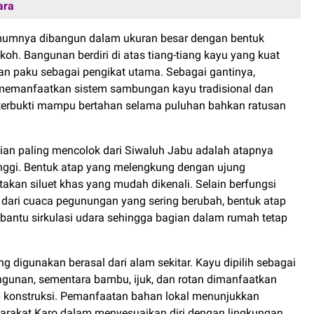
ara
mumnya dibangun dalam ukuran besar dengan bentuk
oh. Bangunan berdiri di atas tiang-tiang kayu yang kuat
n paku sebagai pengikat utama. Sebagai gantinya,
memanfaatkan sistem sambungan kayu tradisional dan
 terbukti mampu bertahan selama puluhan bahkan ratusan
gian paling mencolok dari Siwaluh Jabu adalah atapnya
nggi. Bentuk atap yang melengkung dengan ujung
akan siluet khas yang mudah dikenali. Selain berfungsi
 dari cuaca pegunungan yang sering berubah, bentuk atap
bantu sirkulasi udara sehingga bagian dalam rumah tetap
.
g digunakan berasal dari alam sekitar. Kayu dipilih sebagai
ngunan, sementara bambu, ijuk, dan rotan dimanfaatkan
 konstruksi. Pemanfaatan bahan lokal menunjukkan
akat Karo dalam menyesuaikan diri dengan lingkungan