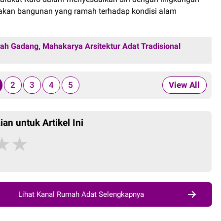
takan bangunan yang ramah terhadap kondisi alam
h Gadang, Mahakarya Arsitektur Adat Tradisional
2
3
4
5
View All
ian untuk Artikel Ini
★
★
Lihat Kanal Rumah Adat Selengkapnya