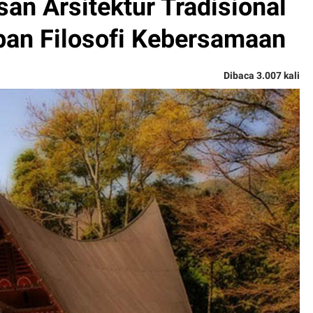
san Arsitektur Tradisional
an Filosofi Kebersamaan
Dibaca 3.007 kali