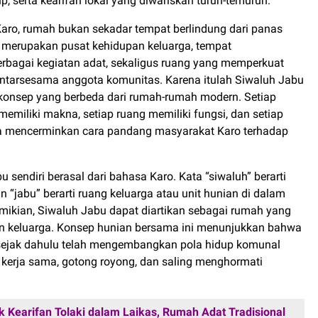
dup, serta kearifan lokal yang diwariskan turun-temurun.
aro, rumah bukan sekadar tempat berlindung dari panas
 merupakan pusat kehidupan keluarga, tempat
rbagai kegiatan adat, sekaligus ruang yang memperkuat
ntarsesama anggota komunitas. Karena itulah Siwaluh Jabu
konsep yang berbeda dari rumah-rumah modern. Setiap
emiliki makna, setiap ruang memiliki fungsi, dan setiap
nya mencerminkan cara pandang masyarakat Karo terhadap
sendiri berasal dari bahasa Karo. Kata “siwaluh” berarti
 “jabu” berarti ruang keluarga atau unit hunian di dalam
ikian, Siwaluh Jabu dapat diartikan sebagai rumah yang
an keluarga. Konsep hunian bersama ini menunjukkan bahwa
sejak dahulu telah mengembangkan pola hidup komunal
erja sama, gotong royong, dan saling menghormati
k Kearifan Tolaki dalam Laikas, Rumah Adat Tradisional