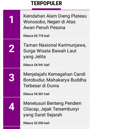
TERPOPULER
Keindahan Alam Dieng Plateau
1
Wonosobo, Negeri di Atas
Awan Penuh Pesona
Dibaca 65.776 kali
Taman Nasional Karimunjawa,
2
Surga Wisata Bawah Laut
yang Jelita
Dibaca 54.941 kali
Menjelajahi Kemegahan Candi
3
Borobudur, Mahakarya Buddha
Terbesar di Dunia
Dibaca 54.501 kali
Menelusuri Benteng Pendem
4
Cilacap, Jejak Tersembunyi
yang Sarat Sejarah
Dibaca 52.056 kali