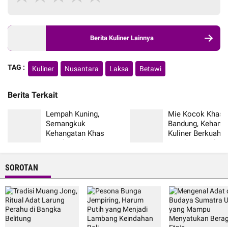
Berita Kuliner Lainnya
TAG :
Kuliner
Nusantara
Laksa
Betawi
Berita Terkait
Lempah Kuning,
Mie Kocok Khas
Semangkuk
Bandung, Kehang
Kehangatan Khas
Kuliner Berkuah d
Bangka Belitung yang
Tanah Pasundan
Selalu Menggugah
Selera
SOROTAN