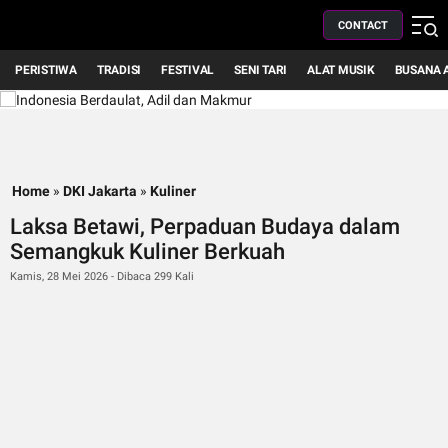
CONTACT
PERISTIWA
TRADISI
FESTIVAL
SENI TARI
ALAT MUSIK
BUSANA 
Home
»
DKI Jakarta
»
Kuliner
Laksa Betawi, Perpaduan Budaya dalam
Semangkuk Kuliner Berkuah
Kamis, 28 Mei 2026 - Dibaca 299 Kali