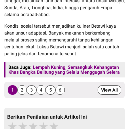
tunggal, melainkan lahir dari interaksi antara unsur Melayu,
Sunda, Arab, Tionghoa, India, hingga pengaruh Eropa
selama berabad-abad.
Kondisi sosial tersebut menjadikan kuliner Betawi kaya
akan unsur adaptasi. Banyak makanan berkembang
melalui proses saling memengaruhi tanpa kehilangan
sentuhan lokal. Laksa Betawi menjadi salah satu contoh
paling jelas dari fenomena tersebut.
Baca Juga:
Lempah Kuning, Semangkuk Kehangatan
Khas Bangka Belitung yang Selalu Menggugah Selera
1
2
3
4
5
6
View All
Berikan Penilaian untuk Artikel Ini
★
★
★
★
★