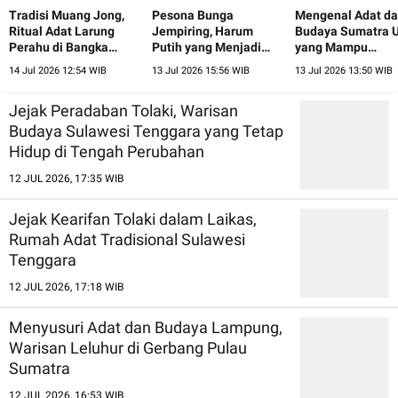
Tradisi Muang Jong,
Pesona Bunga
Mengenal Adat d
Ritual Adat Larung
Jempiring, Harum
Budaya Sumatra U
Perahu di Bangka
Putih yang Menjadi
yang Mampu
Belitung
Lambang Keindahan
Menyatukan Ber
14 Jul 2026 12:54 WIB
13 Jul 2026 15:56 WIB
13 Jul 2026 13:50 WIB
Bali
Etnis
Jejak Peradaban Tolaki, Warisan
Budaya Sulawesi Tenggara yang Tetap
Hidup di Tengah Perubahan
12 JUL 2026, 17:35 WIB
Jejak Kearifan Tolaki dalam Laikas,
Rumah Adat Tradisional Sulawesi
Tenggara
12 JUL 2026, 17:18 WIB
Menyusuri Adat dan Budaya Lampung,
Warisan Leluhur di Gerbang Pulau
Sumatra
12 JUL 2026, 16:53 WIB