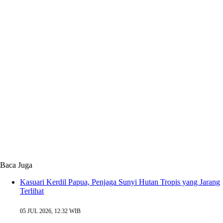
Baca Juga
Kasuari Kerdil Papua, Penjaga Sunyi Hutan Tropis yang Jarang
Terlihat
05 JUL 2026, 12:32 WIB