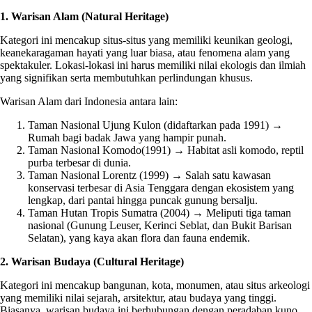
1. Warisan Alam (Natural Heritage)
Kategori ini mencakup situs-situs yang memiliki keunikan geologi,
keanekaragaman hayati yang luar biasa, atau fenomena alam yang
spektakuler. Lokasi-lokasi ini harus memiliki nilai ekologis dan ilmiah
yang signifikan serta membutuhkan perlindungan khusus.
Warisan Alam dari Indonesia antara lain:
Taman Nasional Ujung Kulon (didaftarkan pada 1991) →
Rumah bagi badak Jawa yang hampir punah.
Taman Nasional Komodo(1991) → Habitat asli komodo, reptil
purba terbesar di dunia.
Taman Nasional Lorentz (1999) → Salah satu kawasan
konservasi terbesar di Asia Tenggara dengan ekosistem yang
lengkap, dari pantai hingga puncak gunung bersalju.
Taman Hutan Tropis Sumatra (2004) → Meliputi tiga taman
nasional (Gunung Leuser, Kerinci Seblat, dan Bukit Barisan
Selatan), yang kaya akan flora dan fauna endemik.
2. Warisan Budaya (Cultural Heritage)
Kategori ini mencakup bangunan, kota, monumen, atau situs arkeologi
yang memiliki nilai sejarah, arsitektur, atau budaya yang tinggi.
Biasanya, warisan budaya ini berhubungan dengan peradaban kuno