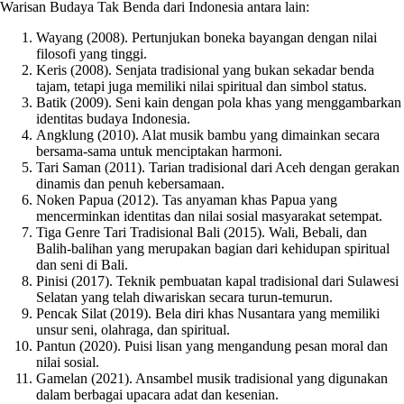
Warisan Budaya Tak Benda dari Indonesia antara lain:
Wayang (2008). Pertunjukan boneka bayangan dengan nilai
filosofi yang tinggi.
Keris (2008). Senjata tradisional yang bukan sekadar benda
tajam, tetapi juga memiliki nilai spiritual dan simbol status.
Batik (2009). Seni kain dengan pola khas yang menggambarkan
identitas budaya Indonesia.
Angklung (2010). Alat musik bambu yang dimainkan secara
bersama-sama untuk menciptakan harmoni.
Tari Saman (2011). Tarian tradisional dari Aceh dengan gerakan
dinamis dan penuh kebersamaan.
Noken Papua (2012). Tas anyaman khas Papua yang
mencerminkan identitas dan nilai sosial masyarakat setempat.
Tiga Genre Tari Tradisional Bali (2015). Wali, Bebali, dan
Balih-balihan yang merupakan bagian dari kehidupan spiritual
dan seni di Bali.
Pinisi (2017). Teknik pembuatan kapal tradisional dari Sulawesi
Selatan yang telah diwariskan secara turun-temurun.
Pencak Silat (2019). Bela diri khas Nusantara yang memiliki
unsur seni, olahraga, dan spiritual.
Pantun (2020). Puisi lisan yang mengandung pesan moral dan
nilai sosial.
Gamelan (2021). Ansambel musik tradisional yang digunakan
dalam berbagai upacara adat dan kesenian.