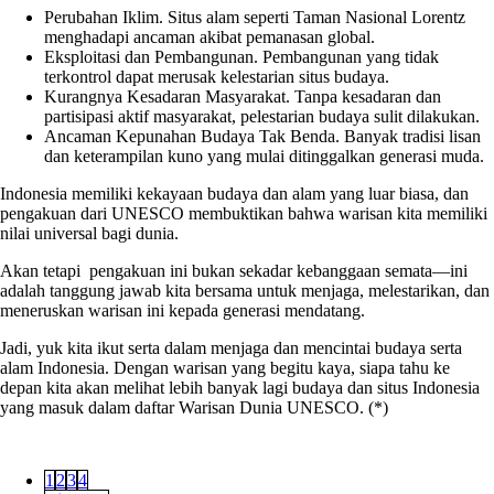
Perubahan Iklim. Situs alam seperti Taman Nasional Lorentz
menghadapi ancaman akibat pemanasan global.
Eksploitasi dan Pembangunan. Pembangunan yang tidak
terkontrol dapat merusak kelestarian situs budaya.
Kurangnya Kesadaran Masyarakat. Tanpa kesadaran dan
partisipasi aktif masyarakat, pelestarian budaya sulit dilakukan.
Ancaman Kepunahan Budaya Tak Benda. Banyak tradisi lisan
dan keterampilan kuno yang mulai ditinggalkan generasi muda.
Indonesia memiliki kekayaan budaya dan alam yang luar biasa, dan
pengakuan dari UNESCO membuktikan bahwa warisan kita memiliki
nilai universal bagi dunia.
Akan tetapi pengakuan ini bukan sekadar kebanggaan semata—ini
adalah tanggung jawab kita bersama untuk menjaga, melestarikan, dan
meneruskan warisan ini kepada generasi mendatang.
Jadi, yuk kita ikut serta dalam menjaga dan mencintai budaya serta
alam Indonesia. Dengan warisan yang begitu kaya, siapa tahu ke
depan kita akan melihat lebih banyak lagi budaya dan situs Indonesia
yang masuk dalam daftar Warisan Dunia UNESCO. (*)
1
2
3
4