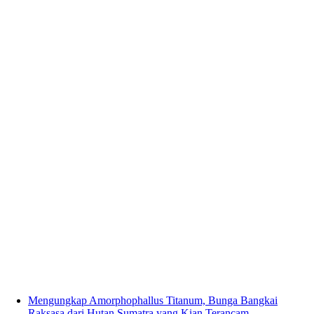
Mengungkap Amorphophallus Titanum, Bunga Bangkai
Raksasa dari Hutan Sumatra yang Kian Terancam