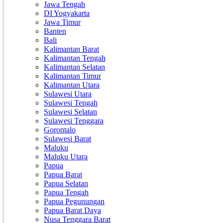
Jawa Tengah
DI Yogyakarta
Jawa Timur
Banten
Bali
Kalimantan Barat
Kalimantan Tengah
Kalimantan Selatan
Kalimantan Timur
Kalimantan Utara
Sulawesi Utara
Sulawesi Tengah
Sulawesi Selatan
Sulawesi Tenggara
Gorontalo
Sulawesi Barat
Maluku
Maluku Utara
Papua
Papua Barat
Papua Selatan
Papua Tengah
Papua Pegunungan
Papua Barat Daya
Nusa Tenggara Barat