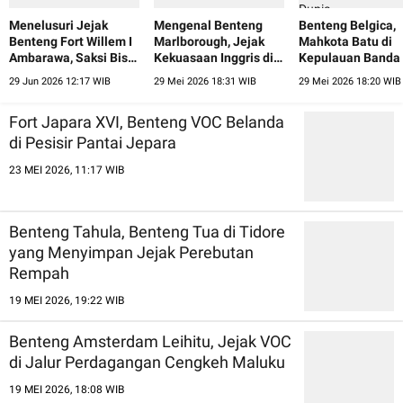
Menelusuri Jejak
Mengenal Benteng
Benteng Belgica,
Benteng Fort Willem I
Marlborough, Jejak
Mahkota Batu di
Ambarawa, Saksi Bisu
Kekuasaan Inggris di
Kepulauan Banda
Pergantian Zaman
Pesisir Bengkulu
Jejak Perebutan 
29 Jun 2026 12:17 WIB
29 Mei 2026 18:31 WIB
29 Mei 2026 18:20 WIB
Dunia
Fort Japara XVI, Benteng VOC Belanda
di Pesisir Pantai Jepara
23 MEI 2026, 11:17 WIB
Benteng Tahula, Benteng Tua di Tidore
yang Menyimpan Jejak Perebutan
Rempah
19 MEI 2026, 19:22 WIB
Benteng Amsterdam Leihitu, Jejak VOC
di Jalur Perdagangan Cengkeh Maluku
19 MEI 2026, 18:08 WIB