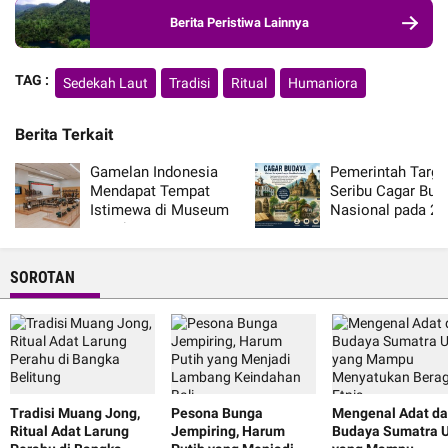
Berita Peristiwa Lainnya
TAG :
Sedekah Laut
Tradisi
Ritual
Humaniora
Berita Terkait
Gamelan Indonesia
Pemerintah Targe
Mendapat Tempat
Seribu Cagar Bud
Istimewa di Museum
Nasional pada 20
Musik Arizona
SOROTAN
Tradisi Muang Jong,
Pesona Bunga
Mengenal Adat d
Ritual Adat Larung
Jempiring, Harum
Budaya Sumatra U