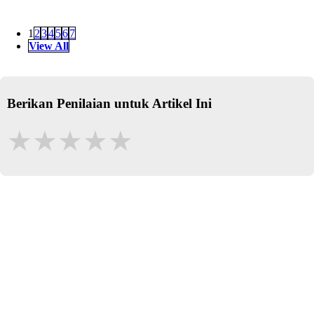
1
2
3
4
5
6
7
View All
Berikan Penilaian untuk Artikel Ini
★
★
★
★
★