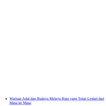
Warisan Adat dan Budaya Melayu Riau yang Tetap Lestari dari
Masa ke Masa