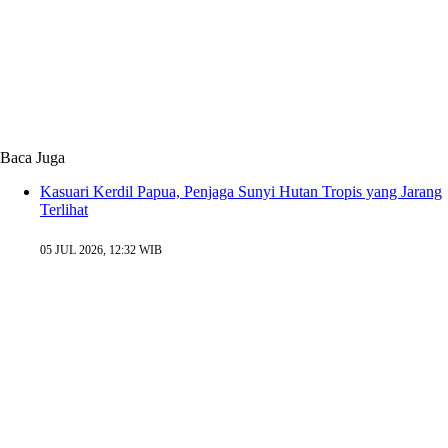
Baca Juga
Kasuari Kerdil Papua, Penjaga Sunyi Hutan Tropis yang Jarang
Terlihat
05 JUL 2026, 12:32 WIB