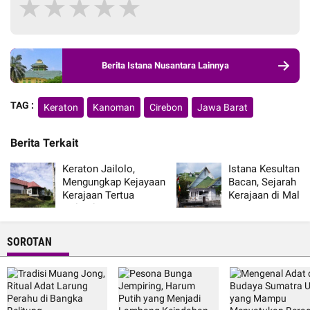
★
★
★
★
★
Berita Istana Nusantara Lainnya
TAG :
Keraton
Kanoman
Cirebon
Jawa Barat
Berita Terkait
Keraton Jailolo,
Istana Kesultana
Mengungkap Kejayaan
Bacan, Sejarah P
Kerajaan Tertua
Kerajaan di Malu
Halmahera
Utara
SOROTAN