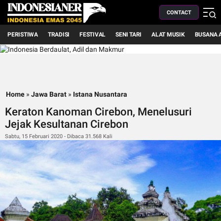
CONTACT
PERISTIWA
TRADISI
FESTIVAL
SENI TARI
ALAT MUSIK
BUSANA 
Home
»
Jawa Barat
»
Istana Nusantara
Keraton Kanoman Cirebon, Menelusuri
Jejak Kesultanan Cirebon
Sabtu, 15 Februari 2020 - Dibaca 31.568 Kali