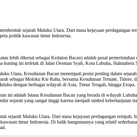
 membentuk sejarah Maluku Utara. Dari masa kejayaan perdagangan rem
ta politik kawasan timur Indonesia.
(atau lebih dikenal sebagai Kedaton Bacan) adalah pusat pemerintahan 
a kuning ini terletak di Jalan Oesman Syah, Kota Labuha, Halmahera S
ku Utara, Kesultanan Bacan menempati posisi penting dalam sejarah 
ejarah sebagai Moloku Kie Raha, bersama Kesultanan Ternate, Tidore, 
uku dengan berbagai wilayah di Asia, Timur Tengah, hingga Eropa.
ltanan ini adalah Istana Kesultanan Bacan yang berada di wilayah Lab
ilai sejarah yang sangat tinggi karena menjadi simbol keberlanjutan tr
entuk sejarah Maluku Utara. Dari masa kejayaan perdagangan rempah, h
awasan timur Indonesia. Di balik bangunannya yang relatif sederhana
ad.