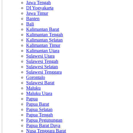
Jawa Tengah
DI Yogyakarta
Jawa Timur
Banten
Bali
Kalimantan Barat
Kalimantan Tengah
Kalimantan Selatan
Kalimantan Timur
Kalimantan Utara
Sulawesi Utara
Sulawesi Tengah
Sulawesi Selatan
Sulawesi Tenggara
Gorontalo
Sulawesi Barat
Maluku
Maluku Utara
Papua
Papua Barat
Papua Selatan
Papua Tengah
Papua Pegunungan
Papua Barat Daya
Nusa Tenggara Barat