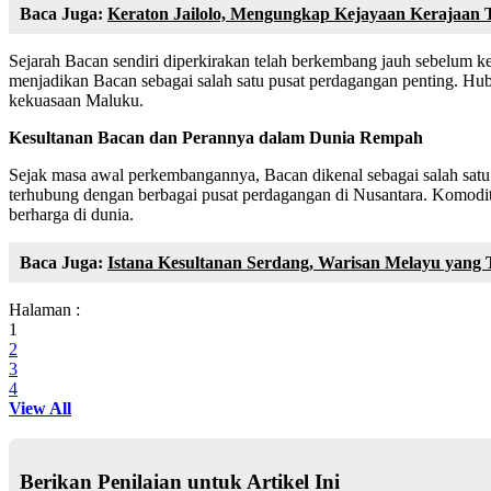
Baca Juga:
Keraton Jailolo, Mengungkap Kejayaan Kerajaan 
Sejarah Bacan sendiri diperkirakan telah berkembang jauh sebelum k
menjadikan Bacan sebagai salah satu pusat perdagangan penting. Hub
kekuasaan Maluku.
Kesultanan Bacan dan Perannya dalam Dunia Rempah
Sejak masa awal perkembangannya, Bacan dikenal sebagai salah satu k
terhubung dengan berbagai pusat perdagangan di Nusantara. Komodita
berharga di dunia.
Baca Juga:
Istana Kesultanan Serdang, Warisan Melayu yang 
Halaman :
1
2
3
4
View All
Berikan Penilaian untuk Artikel Ini