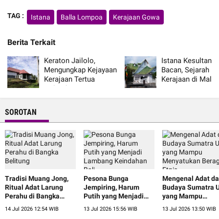
TAG :
Istana
Balla Lompoa
Kerajaan Gowa
Berita Terkait
Keraton Jailolo,
Istana Kesultana
Mengungkap Kejayaan
Bacan, Sejarah P
Kerajaan Tertua
Kerajaan di Malu
Halmahera
Utara
SOROTAN
Tradisi Muang Jong,
Pesona Bunga
Mengenal Adat d
Ritual Adat Larung
Jempiring, Harum
Budaya Sumatra U
Perahu di Bangka
Putih yang Menjadi
yang Mampu
Belitung
Lambang Keindahan
Menyatukan Ber
14 Jul 2026 12:54 WIB
13 Jul 2026 15:56 WIB
13 Jul 2026 13:50 WIB
Bali
Etnis