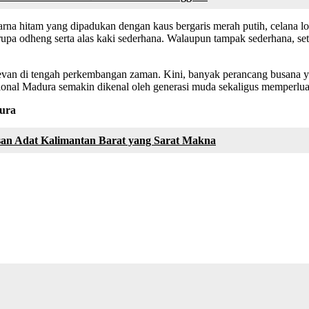
arna hitam yang dipadukan dengan kaus bergaris merah putih, celana lo
a odheng serta alas kaki sederhana. Walaupun tampak sederhana, seti
levan di tengah perkembangan zaman. Kini, banyak perancang busana 
ional Madura semakin dikenal oleh generasi muda sekaligus memperluas
dura
san Adat Kalimantan Barat yang Sarat Makna