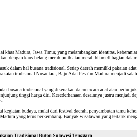
onal khas Madura, Jawa Timur, yang melambangkan identitas, keberania
dukan dengan kaus belang merah putih atau merah hitam di bagian dalam
k dalam hal busana tradisional. Setiap daerah memiliki pakaian adat ya
k pakaian tradisional Nusantara, Baju Adat Pesa'an Madura menjadi sal
adar busana tradisional yang dikenakan dalam acara adat atau pertunju
menjunjung tinggi harga diri. Kesederhanaan desainnya justru menjadi d
s.
 kegiatan budaya, mulai dari festival daerah, penyambutan tamu kehorm
Madura yang terus berkembang. Banyak wisatawan yang tertarik mengen
aian Tradisional Buton Sulawesi Tenggara