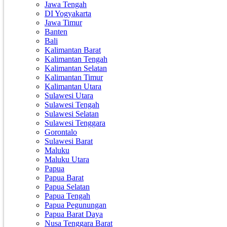
Jawa Tengah
DI Yogyakarta
Jawa Timur
Banten
Bali
Kalimantan Barat
Kalimantan Tengah
Kalimantan Selatan
Kalimantan Timur
Kalimantan Utara
Sulawesi Utara
Sulawesi Tengah
Sulawesi Selatan
Sulawesi Tenggara
Gorontalo
Sulawesi Barat
Maluku
Maluku Utara
Papua
Papua Barat
Papua Selatan
Papua Tengah
Papua Pegunungan
Papua Barat Daya
Nusa Tenggara Barat