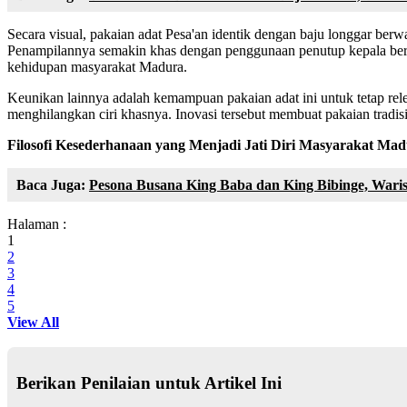
Secara visual, pakaian adat Pesa'an identik dengan baju longgar berw
Penampilannya semakin khas dengan penggunaan penutup kepala berup
kehidupan masyarakat Madura.
Keunikan lainnya adalah kemampuan pakaian adat ini untuk tetap re
menghilangkan ciri khasnya. Inovasi tersebut membuat pakaian tradis
Filosofi Kesederhanaan yang Menjadi Jati Diri Masyarakat Ma
Baca Juga:
Pesona Busana King Baba dan King Bibinge, Wari
Halaman :
1
2
3
4
5
View All
Berikan Penilaian untuk Artikel Ini