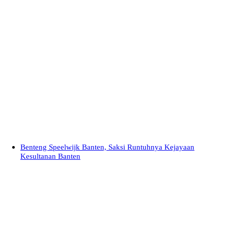
Benteng Speelwijk Banten, Saksi Runtuhnya Kejayaan
Kesultanan Banten