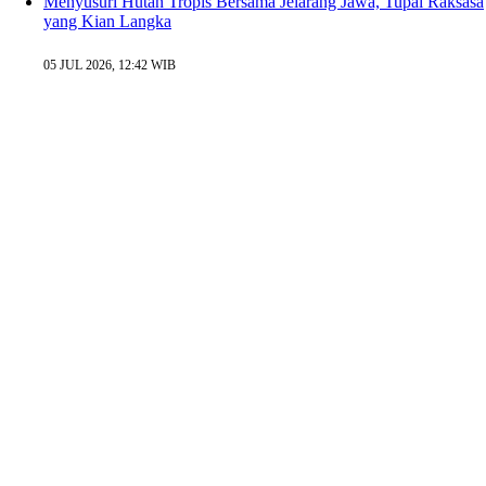
Menyusuri Hutan Tropis Bersama Jelarang Jawa, Tupai Raksasa
yang Kian Langka
05 JUL 2026, 12:42 WIB