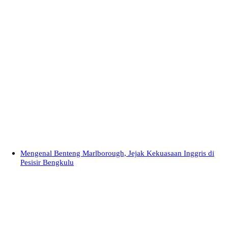
Mengenal Benteng Marlborough, Jejak Kekuasaan Inggris di
Pesisir Bengkulu