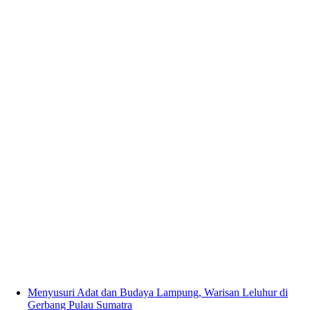
Menyusuri Adat dan Budaya Lampung, Warisan Leluhur di
Gerbang Pulau Sumatra