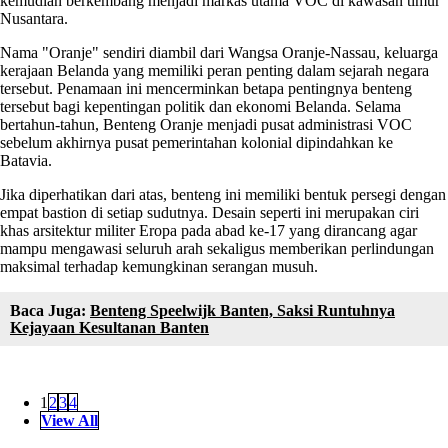
kemudian berkembang menjadi markas utama VOC di kawasan timur
Nusantara.
Nama "Oranje" sendiri diambil dari Wangsa Oranje-Nassau, keluarga
kerajaan Belanda yang memiliki peran penting dalam sejarah negara
tersebut. Penamaan ini mencerminkan betapa pentingnya benteng
tersebut bagi kepentingan politik dan ekonomi Belanda. Selama
bertahun-tahun, Benteng Oranje menjadi pusat administrasi VOC
sebelum akhirnya pusat pemerintahan kolonial dipindahkan ke
Batavia.
Jika diperhatikan dari atas, benteng ini memiliki bentuk persegi dengan
empat bastion di setiap sudutnya. Desain seperti ini merupakan ciri
khas arsitektur militer Eropa pada abad ke-17 yang dirancang agar
mampu mengawasi seluruh arah sekaligus memberikan perlindungan
maksimal terhadap kemungkinan serangan musuh.
Baca Juga:
Benteng Speelwijk Banten, Saksi Runtuhnya
Kejayaan Kesultanan Banten
1
2
3
4
View All