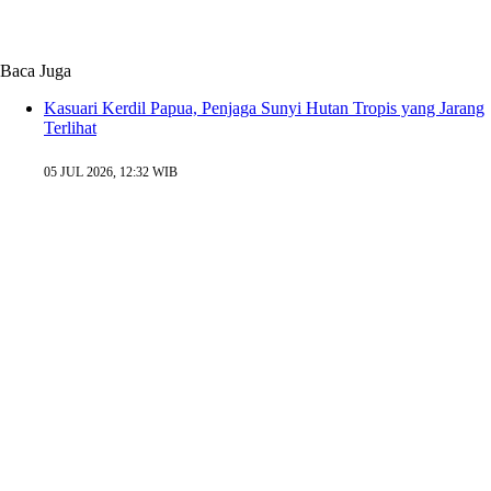
Baca Juga
Kasuari Kerdil Papua, Penjaga Sunyi Hutan Tropis yang Jarang
Terlihat
05 JUL 2026, 12:32 WIB