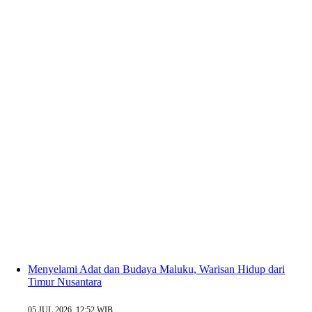
Menyelami Adat dan Budaya Maluku, Warisan Hidup dari
Timur Nusantara
05 JUL 2026, 12:52 WIB