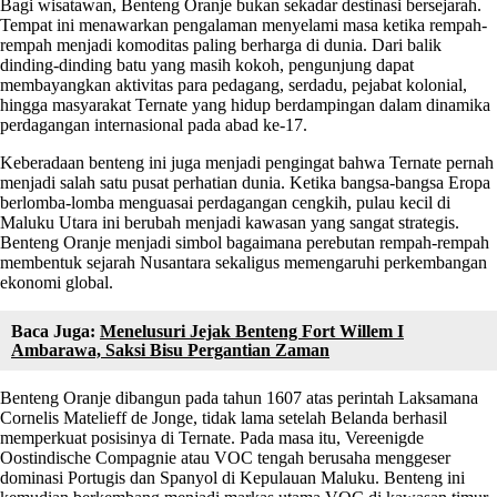
Bagi wisatawan, Benteng Oranje bukan sekadar destinasi bersejarah.
Tempat ini menawarkan pengalaman menyelami masa ketika rempah-
rempah menjadi komoditas paling berharga di dunia. Dari balik
dinding-dinding batu yang masih kokoh, pengunjung dapat
membayangkan aktivitas para pedagang, serdadu, pejabat kolonial,
hingga masyarakat Ternate yang hidup berdampingan dalam dinamika
perdagangan internasional pada abad ke-17.
Keberadaan benteng ini juga menjadi pengingat bahwa Ternate pernah
menjadi salah satu pusat perhatian dunia. Ketika bangsa-bangsa Eropa
berlomba-lomba menguasai perdagangan cengkih, pulau kecil di
Maluku Utara ini berubah menjadi kawasan yang sangat strategis.
Benteng Oranje menjadi simbol bagaimana perebutan rempah-rempah
membentuk sejarah Nusantara sekaligus memengaruhi perkembangan
ekonomi global.
Baca Juga:
Menelusuri Jejak Benteng Fort Willem I
Ambarawa, Saksi Bisu Pergantian Zaman
Benteng Oranje dibangun pada tahun 1607 atas perintah Laksamana
Cornelis Matelieff de Jonge, tidak lama setelah Belanda berhasil
memperkuat posisinya di Ternate. Pada masa itu, Vereenigde
Oostindische Compagnie atau VOC tengah berusaha menggeser
dominasi Portugis dan Spanyol di Kepulauan Maluku. Benteng ini