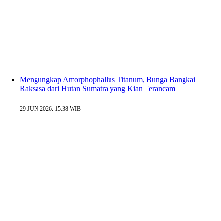
Mengungkap Amorphophallus Titanum, Bunga Bangkai
Raksasa dari Hutan Sumatra yang Kian Terancam
29 JUN 2026, 15:38 WIB