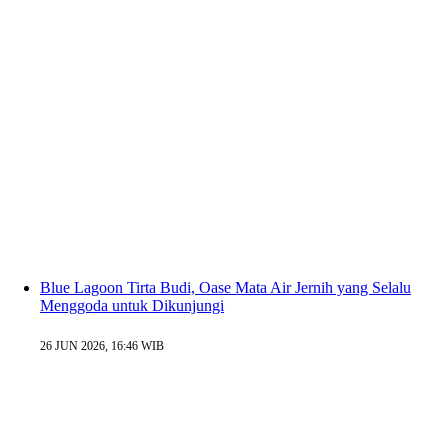
Blue Lagoon Tirta Budi, Oase Mata Air Jernih yang Selalu
Menggoda untuk Dikunjungi
26 JUN 2026, 16:46 WIB