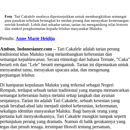
Foto
: Tari Cakalele awalnya dipertunjukkan untuk membangkitkan semangat
para pasukan sebelum berangkat ke medan perang dan merayakan kemenangan
setelah kembali. Lebih dari sekadar tarian, tarian ini mengandung nilai historis
dan simbol penghormatan kepada leluhur masyarakat Maluku.
Penulis:
Anne Marie Heidija
Ambon
,
Indonesianer.com
-- Tari Cakalele adalah tarian perang
tradisional khas Maluku yang melambangkan keberanian dan
semangat kepahlawanan. Secara etimologi dari bahasa Ternate, "Caka"
berarti roh dan "Lele" berarti mengamuk. Tarian ini dipentaskan untuk
menyambut tamu, merayakan upacara adat, dan mengenang
perjuangan leluhur.
Di hamparan kepulauan Maluku yang terkenal sebagai Negeri
Rempah, terdapat sebuah tarian tradisional yang mampu memancarkan
semangat keberanian hanya melalui setiap langkah dan ayunan
senjatanya. Tarian itu adalah Tari Cakalele, sebuah kesenian yang
sejak berabad-abad lalu menjadi simbol keberanian, kehormatan,
sekaligus identitas masyarakat Maluku. Bagi banyak orang yang
pertama kali menyaksikannya, Tari Cakalele mungkin tampak seperti
pertunjukan perang yang dramatis. Namun di balik gerakannya yang
tegas dan penuh tenaga, tersimpan filosofi tentang persatuan,