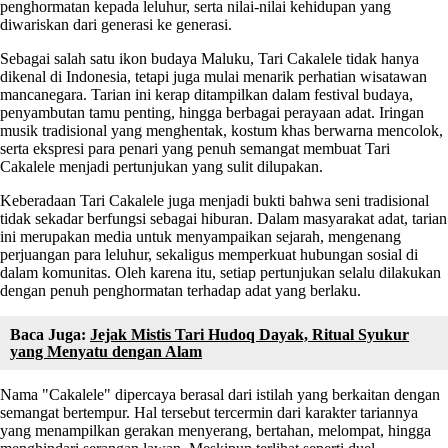
penghormatan kepada leluhur, serta nilai-nilai kehidupan yang
diwariskan dari generasi ke generasi.
Sebagai salah satu ikon budaya Maluku, Tari Cakalele tidak hanya
dikenal di Indonesia, tetapi juga mulai menarik perhatian wisatawan
mancanegara. Tarian ini kerap ditampilkan dalam festival budaya,
penyambutan tamu penting, hingga berbagai perayaan adat. Iringan
musik tradisional yang menghentak, kostum khas berwarna mencolok,
serta ekspresi para penari yang penuh semangat membuat Tari
Cakalele menjadi pertunjukan yang sulit dilupakan.
Keberadaan Tari Cakalele juga menjadi bukti bahwa seni tradisional
tidak sekadar berfungsi sebagai hiburan. Dalam masyarakat adat, tarian
ini merupakan media untuk menyampaikan sejarah, mengenang
perjuangan para leluhur, sekaligus memperkuat hubungan sosial di
dalam komunitas. Oleh karena itu, setiap pertunjukan selalu dilakukan
dengan penuh penghormatan terhadap adat yang berlaku.
Baca Juga:
Jejak Mistis Tari Hudoq Dayak, Ritual Syukur
yang Menyatu dengan Alam
Nama "Cakalele" dipercaya berasal dari istilah yang berkaitan dengan
semangat bertempur. Hal tersebut tercermin dari karakter tariannya
yang menampilkan gerakan menyerang, bertahan, melompat, hingga