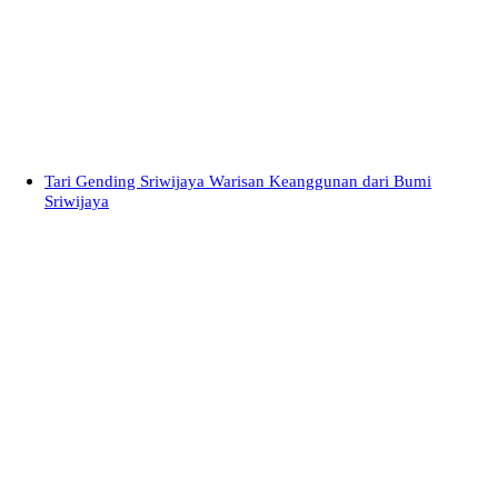
Tari Gending Sriwijaya Warisan Keanggunan dari Bumi
Sriwijaya