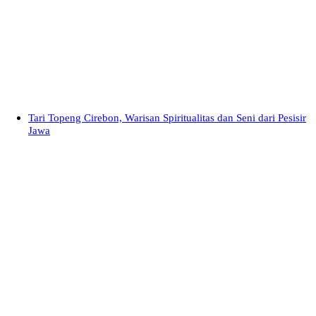
Tari Topeng Cirebon, Warisan Spiritualitas dan Seni dari Pesisir
Jawa