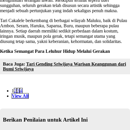
menghindari serangan lawan. Meskipun terlihat seperti duel
sungguhan, seluruh gerakan telah disusun secara artistik sehingga
menjadi sebuah pertunjukan yang indah sekaligus penuh makna.
Tari Cakalele berkembang di berbagai wilayah Maluku, baik di Pulau
Ambon, Seram, Haruku, Saparua, Buru, maupun beberapa pulau
lainnya. Setiap daerah memiliki sedikit perbedaan dalam kostum,
iringan musik, maupun pola gerak, tetapi semangat utama yang
diusung tetap sama, yakni keberanian, kehormatan, dan solidaritas.
Ketika Semangat Para Leluhur Hidup Melalui Gerakan
Baca Juga:
Tari Gending Sriwijaya Warisan Keanggunan dari
Bumi Sriwijaya
1
2
3
4
View All
Berikan Penilaian untuk Artikel Ini