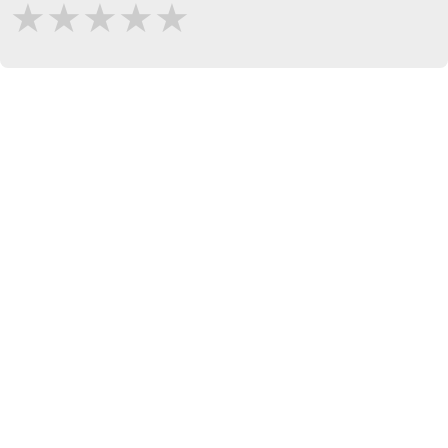
★
★
★
★
★