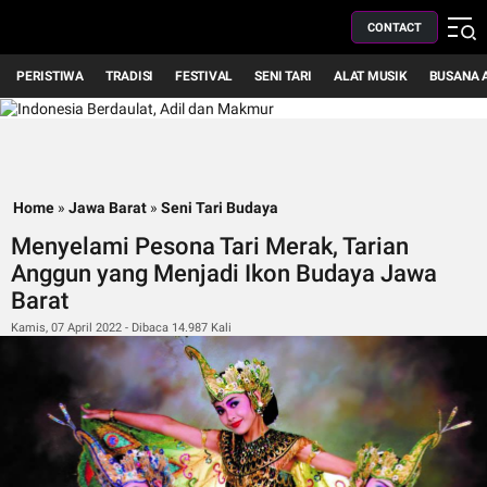
CONTACT
PERISTIWA
TRADISI
FESTIVAL
SENI TARI
ALAT MUSIK
BUSANA 
Home
»
Jawa Barat
»
Seni Tari Budaya
Menyelami Pesona Tari Merak, Tarian
Anggun yang Menjadi Ikon Budaya Jawa
Barat
Kamis, 07 April 2022 - Dibaca 14.987 Kali