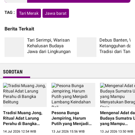
TAG :
Tari Merak
Jawa barat
Berita Terkait
Tari Serimpi, Warisan
Debus Banten, Wa
Kehalusan Budaya
Ketangguhan dan 
Jawa dari Lingkungan
Tradisi dari Tanah
Keraton
Jawara
SOROTAN
Tradisi Muang Jong,
Pesona Bunga
Mengenal Adat d
Ritual Adat Larung
Jempiring, Harum
Budaya Sumatra U
Perahu di Bangka
Putih yang Menjadi
yang Mampu
Belitung
Lambang Keindahan
Menyatukan Ber
14 Jul 2026 12:54 WIB
13 Jul 2026 15:56 WIB
13 Jul 2026 13:50 WIB
Bali
Etnis