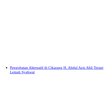
Pengobatan Alternatif di Cikarang H. Abdul Azis Ahli Terapi
Lemah Syahwat