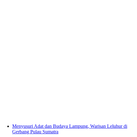
Menyusuri Adat dan Budaya Lampung, Warisan Leluhur di
Gerbang Pulau Sumatra