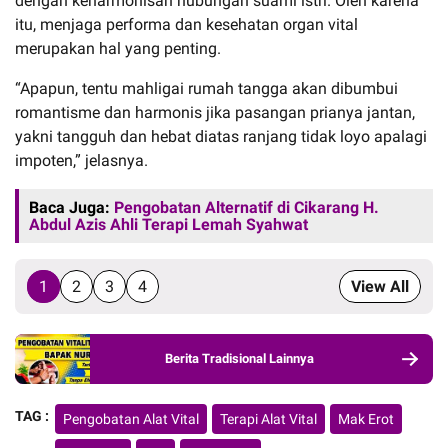
dengan keharmonisan hubungan suami istri. Oleh karena
itu, menjaga performa dan kesehatan organ vital
merupakan hal yang penting.
“Apapun, tentu mahligai rumah tangga akan dibumbui
romantisme dan harmonis jika pasangan prianya jantan,
yakni tangguh dan hebat diatas ranjang tidak loyo apalagi
impoten,” jelasnya.
Baca Juga:
Pengobatan Alternatif di Cikarang H.
Abdul Azis Ahli Terapi Lemah Syahwat
1
2
3
4
View All
Berita Tradisional Lainnya
TAG :
Pengobatan Alat Vital
Terapi Alat Vital
Mak Erot