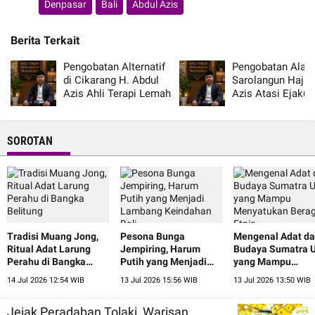
Denpasar
Bali
Abdul Azis
Berita Terkait
Pengobatan Alternatif
Pengobatan Alat V
di Cikarang H. Abdul
Sarolangun Haji 
Azis Ahli Terapi Lemah
Azis Atasi Ejakul
Syahwat
Dini Resmi
SOROTAN
Tradisi Muang Jong,
Pesona Bunga
Mengenal Adat d
Ritual Adat Larung
Jempiring, Harum
Budaya Sumatra U
Perahu di Bangka
Putih yang Menjadi
yang Mampu
Belitung
Lambang Keindahan
Menyatukan Ber
14 Jul 2026 12:54 WIB
13 Jul 2026 15:56 WIB
13 Jul 2026 13:50 WIB
Bali
Etnis
Jejak Peradaban Tolaki, Warisan