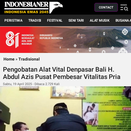
CONTACT
PERISTIWA
TRADISI
FESTIVAL
SENI TARI
ALAT MUSIK
BUSANA 
Home
»
Tradisional
Pengobatan Alat Vital Denpasar Bali H.
Abdul Azis Pusat Pembesar Vitalitas Pria
Sabtu, 19 April 2025 - Dibaca 2.729 Kali