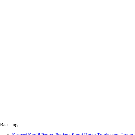
Baca Juga
Kasuari Kerdil Papua, Penjaga Sunyi Hutan Tropis yang Jarang