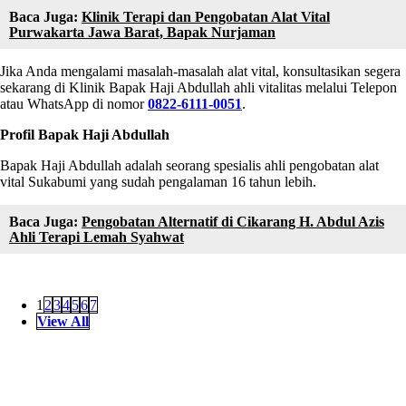
Baca Juga:
Klinik Terapi dan Pengobatan Alat Vital
Purwakarta Jawa Barat, Bapak Nurjaman
Jika Anda mengalami masalah-masalah alat vital, konsultasikan segera
sekarang di Klinik Bapak Haji Abdullah ahli vitalitas melalui Telepon
atau WhatsApp di nomor
0822-6111-0051
.
Profil Bapak Haji Abdullah
Bapak Haji Abdullah adalah seorang spesialis ahli pengobatan alat
vital Sukabumi yang sudah pengalaman 16 tahun lebih.
Baca Juga:
Pengobatan Alternatif di Cikarang H. Abdul Azis
Ahli Terapi Lemah Syahwat
1
2
3
4
5
6
7
View All