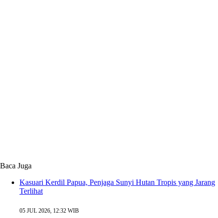
Baca Juga
Kasuari Kerdil Papua, Penjaga Sunyi Hutan Tropis yang Jarang
Terlihat
05 JUL 2026, 12:32 WIB