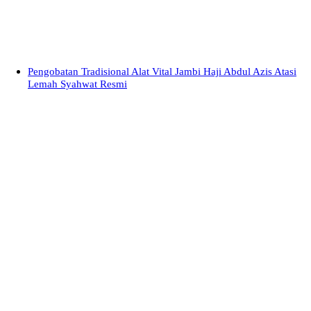
Pengobatan Tradisional Alat Vital Jambi Haji Abdul Azis Atasi
Lemah Syahwat Resmi