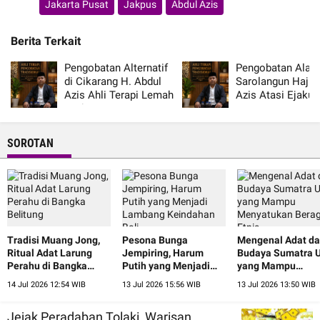
Jakarta Pusat
Jakpus
Abdul Azis
Berita Terkait
Pengobatan Alternatif
Pengobatan Alat V
di Cikarang H. Abdul
Sarolangun Haji 
Azis Ahli Terapi Lemah
Azis Atasi Ejakul
Syahwat
Dini Resmi
SOROTAN
Tradisi Muang Jong,
Pesona Bunga
Mengenal Adat d
Ritual Adat Larung
Jempiring, Harum
Budaya Sumatra U
Perahu di Bangka
Putih yang Menjadi
yang Mampu
Belitung
Lambang Keindahan
Menyatukan Ber
14 Jul 2026 12:54 WIB
13 Jul 2026 15:56 WIB
13 Jul 2026 13:50 WIB
Bali
Etnis
Jejak Peradaban Tolaki, Warisan