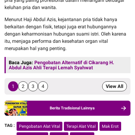
pria yang paling profesional dalam menangani berbagai
keluhan pria dan wanita.
Menurut Haji Abdul Azis, kejantanan pria tidak hanya
berkaitan dengan fisik, tetapi juga erat hubungannya
dengan keharmonisan hubungan suami istri. Oleh karena
itu, menjaga performa dan kesehatan organ vital
merupakan hal yang penting.
Baca Juga:
Pengobatan Alternatif di Cikarang H.
Abdul Azis Ahli Terapi Lemah Syahwat
1
2
3
4
View All
Berita Tradisional Lainnya
TAG :
Pengobatan Alat Vital
Terapi Alat Vital
Mak Erot