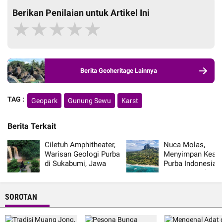
Berikan Penilaian untuk Artikel Ini
★
★
★
★
★
Berita Geoheritage Lainnya
TAG :
Geopark
Gunung Sewu
Karst
Berita Terkait
Ciletuh Amphitheater,
Nuca Molas,
Warisan Geologi Purba
Menyimpan Keaja
di Sukabumi, Jawa
Purba Indonesia 
Barat
Jurassic Park
SOROTAN