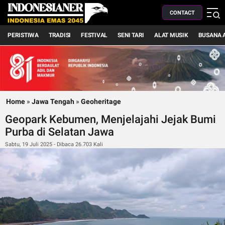
CONTACT
PERISTIWA
TRADISI
FESTIVAL
SENI TARI
ALAT MUSIK
BUSANA 
Home
»
Jawa Tengah
»
Geoheritage
Geopark Kebumen, Menjelajahi Jejak Bumi
Purba di Selatan Jawa
Sabtu, 19 Juli 2025 - Dibaca 26.703 Kali