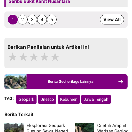
Seribu Bukit Karst Nusantara
1
2
3
4
5
View All
Berikan Penilaian untuk Artikel Ini
★
★
★
★
★
Berita Geoheritage Lainnya
TAG :
Geopark
Unesco
Kebumen
Jawa Tengah
Berita Terkait
Eksplorasi Geopark
Ciletuh Amphithea
Gunung Sewu, Negeri
Warisan Geologi 