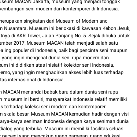
Museum MACAN Jakarta, museum yang menjadi tonggak
kembangan seni modern dan kontemporer di Indonesia.
rupakan singkatan dari Museum of Modern and
in Nusantara. Museum ini berlokasi di kawasan Kebon Jeruk,
atnya di AKR Tower, Jalan Panjang No. 5. Sejak dibuka untuk
vember 2017, Museum MACAN telah menjadi salah satu
aling populer di Indonesia, baik bagi pencinta seni maupun
yang ingin mengenal dunia seni rupa modern dan
 ini didirikan atas inisiatif kolektor seni Indonesia,
emo, yang ingin menghadirkan akses lebih luas terhadap
tas internasional di Indonesia.
 MACAN menandai babak baru dalam dunia seni rupa
 museum ini berdiri, masyarakat Indonesia relatif memiliki
as terhadap koleksi seni modern dan kontemporer
am skala besar. Museum MACAN kemudian hadir dengan visi
rya-karya seniman Indonesia dengan karya seniman dunia
ialog yang terbuka. Museum ini memiliki fasilitas seluas
er persegi yang mencakup ruang pameran, ruang edukasi,