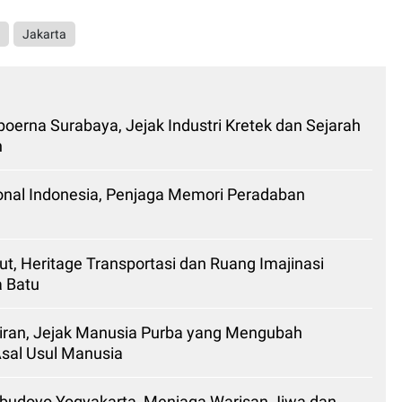
n
Jakarta
oerna Surabaya, Jejak Industri Kretek dan Sejarah
n
al Indonesia, Penjaga Memori Peradaban
, Heritage Transportasi dan Ruang Imajinasi
a Batu
ran, Jejak Manusia Purba yang Mengubah
al Usul Manusia
udoyo Yogyakarta, Menjaga Warisan Jiwa dan