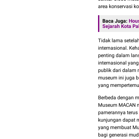
area konservasi ko
Baca Juga:
Hous
Sejarah Kota P
Tidak lama setel
internasional. Ke
penting dalam lan
internasional yan
publik dari dalam 
museum ini juga b
yang mempertemuk
Berbeda dengan mu
Museum MACAN men
pamerannya terus b
kunjungan dapat 
yang membuat Mus
bagi generasi muda