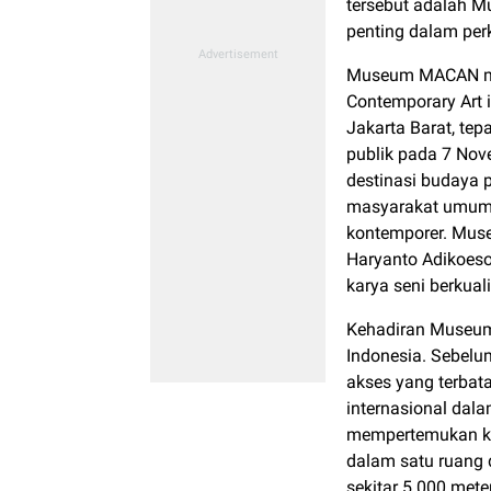
tersebut adalah 
penting dalam per
Museum MACAN me
Contemporary Art 
Jakarta Barat, tep
publik pada 7 No
destinasi budaya p
masyarakat umum 
kontemporer. Museum
Haryanto Adikoeso
karya seni berkuali
Kehadiran Museum
Indonesia. Sebelum
akses yang terbat
internasional dal
mempertemukan ka
dalam satu ruang d
sekitar 5.000 met