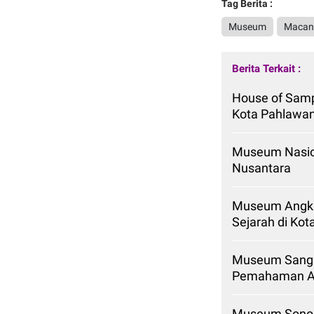
Tag Berita :
Museum
Maca
Berita Terkait :
House of Samp
Kota Pahlawa
Museum Nasion
Nusantara
Museum Angkut
Sejarah di Kot
Museum Sangi
Pemahaman As
Museum Sonob