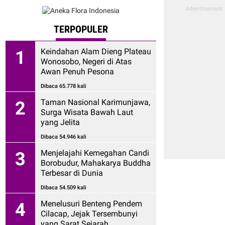
TERPOPULER
Keindahan Alam Dieng Plateau
1
Wonosobo, Negeri di Atas
Awan Penuh Pesona
Dibaca 65.778 kali
Taman Nasional Karimunjawa,
2
Surga Wisata Bawah Laut
yang Jelita
Dibaca 54.946 kali
Menjelajahi Kemegahan Candi
3
Borobudur, Mahakarya Buddha
Terbesar di Dunia
Dibaca 54.509 kali
Menelusuri Benteng Pendem
4
Cilacap, Jejak Tersembunyi
yang Sarat Sejarah