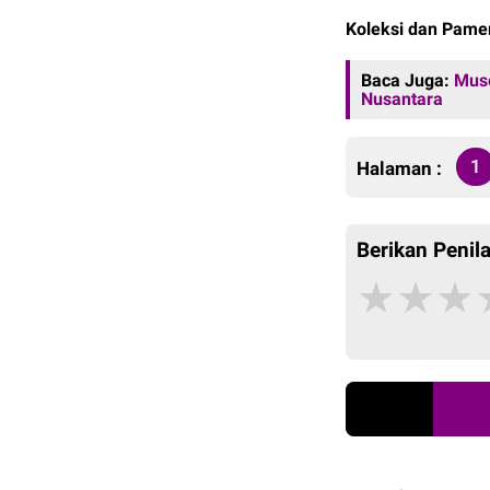
Koleksi dan Pame
Baca Juga:
Muse
Nusantara
1
Halaman :
Berikan Penila
★
★
★