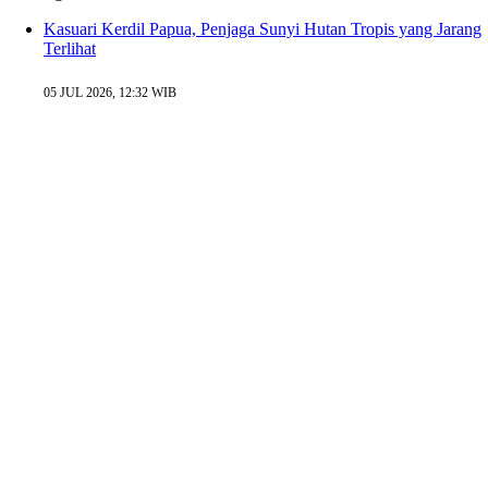
Kasuari Kerdil Papua, Penjaga Sunyi Hutan Tropis yang Jarang
Terlihat
05 JUL 2026, 12:32 WIB