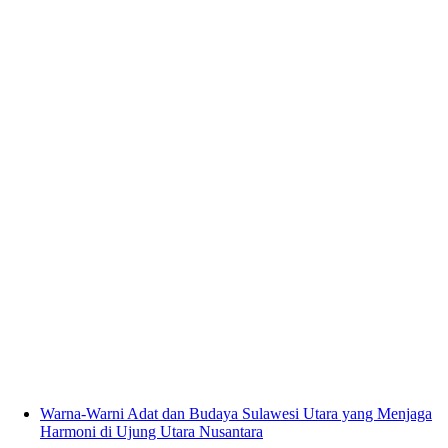
Warna-Warni Adat dan Budaya Sulawesi Utara yang Menjaga
Harmoni di Ujung Utara Nusantara