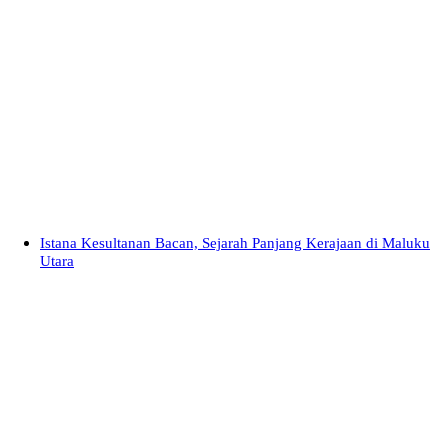
Istana Kesultanan Bacan, Sejarah Panjang Kerajaan di Maluku
Utara