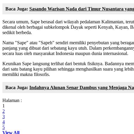
Baca Juga:
Sasando Warisan Nada dari Timur Nusantara ya
Secara umum, Sape berasal dari wilayah pedalaman Kalimantan, terut
dikenal oleh berbagai subkelompok Dayak seperti Kenyah, Kayan, B
sedikit berbeda.
Nama "Sape" atau "Sapeh" sendiri memiliki penyebutan yang beragam 
panjang yang dibuat dari sebatang kayu utuh. Dalam perkembanganny
secara luas oleh masyarakat Indonesia maupun dunia internasional.
Keunikan Sape langsung terlihat dari bentuk fisiknya. Badannya mem
dari satu batang kayu pilihan sehingga menghasilkan suara yang leb
memiliki makna filosofis.
Baca Juga:
Indahnya Alunan Senar Dambus yang Menjaga Na
Halaman :
1
2
3
4
5
View All