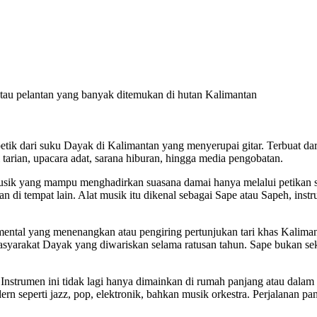
, atau pelantan yang banyak ditemukan di hutan Kalimantan
 petik dari suku Dayak di Kalimantan yang menyerupai gitar. Terbuat dar
arian, upacara adat, sarana hiburan, hingga media pengobatan.
 musik yang mampu menghadirkan suasana damai hanya melalui petikan 
di tempat lain. Alat musik itu dikenal sebagai Sape atau Sapeh, instr
ental yang menenangkan atau pengiring pertunjukan tari khas Kalimant
n masyarakat Dayak yang diwariskan selama ratusan tahun. Sape bukan se
nstrumen ini tidak lagi hanya dimainkan di rumah panjang atau dalam upa
rn seperti jazz, pop, elektronik, bahkan musik orkestra. Perjalanan p