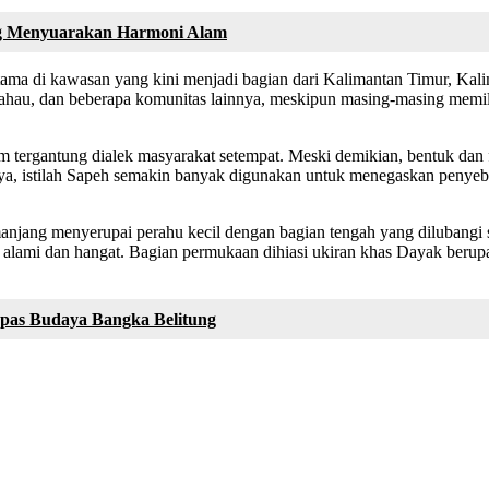
ng Menyuarakan Harmoni Alam
ama di kawasan yang kini menjadi bagian dari Kalimantan Timur, Kalim
ahau, dan beberapa komunitas lainnya, meskipun masing-masing memil
tergantung dialek masyarakat setempat. Meski demikian, bentuk dan fu
a, istilah Sapeh semakin banyak digunakan untuk menegaskan penyebu
anjang menyerupai perahu kecil dengan bagian tengah yang dilubangi s
ih alami dan hangat. Bagian permukaan dihiasi ukiran khas Dayak beru
pas Budaya Bangka Belitung