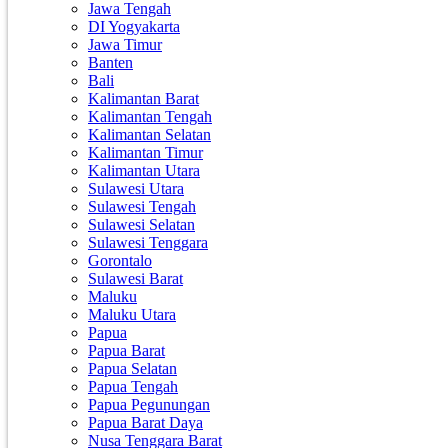
Jawa Tengah
DI Yogyakarta
Jawa Timur
Banten
Bali
Kalimantan Barat
Kalimantan Tengah
Kalimantan Selatan
Kalimantan Timur
Kalimantan Utara
Sulawesi Utara
Sulawesi Tengah
Sulawesi Selatan
Sulawesi Tenggara
Gorontalo
Sulawesi Barat
Maluku
Maluku Utara
Papua
Papua Barat
Papua Selatan
Papua Tengah
Papua Pegunungan
Papua Barat Daya
Nusa Tenggara Barat