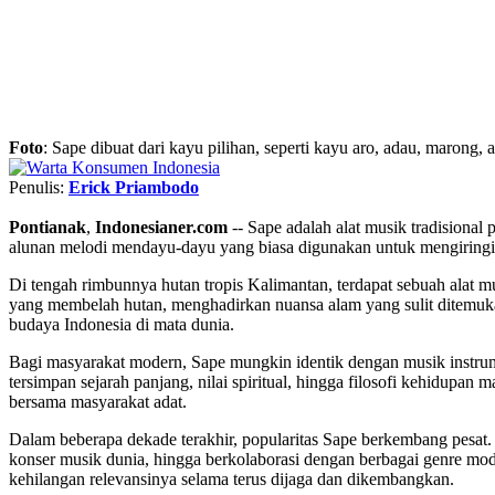
Foto
: Sape dibuat dari kayu pilihan, seperti kayu aro, adau, marong
Penulis:
Erick Priambodo
Pontianak
,
Indonesianer.com
-- Sape adalah alat musik tradisional
alunan melodi mendayu-dayu yang biasa digunakan untuk mengiringi t
Di tengah rimbunnya hutan tropis Kalimantan, terdapat sebuah alat
yang membelah hutan, menghadirkan nuansa alam yang sulit ditemukan 
budaya Indonesia di mata dunia.
Bagi masyarakat modern, Sape mungkin identik dengan musik instrum
tersimpan sejarah panjang, nilai spiritual, hingga filosofi kehidupa
bersama masyarakat adat.
Dalam beberapa dekade terakhir, popularitas Sape berkembang pesat. I
konser musik dunia, hingga berkolaborasi dengan berbagai genre mode
kehilangan relevansinya selama terus dijaga dan dikembangkan.