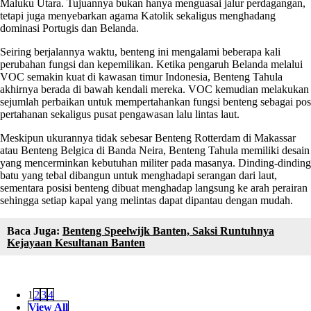
Maluku Utara. Tujuannya bukan hanya menguasai jalur perdagangan,
tetapi juga menyebarkan agama Katolik sekaligus menghadang
dominasi Portugis dan Belanda.
Seiring berjalannya waktu, benteng ini mengalami beberapa kali
perubahan fungsi dan kepemilikan. Ketika pengaruh Belanda melalui
VOC semakin kuat di kawasan timur Indonesia, Benteng Tahula
akhirnya berada di bawah kendali mereka. VOC kemudian melakukan
sejumlah perbaikan untuk mempertahankan fungsi benteng sebagai pos
pertahanan sekaligus pusat pengawasan lalu lintas laut.
Meskipun ukurannya tidak sebesar Benteng Rotterdam di Makassar
atau Benteng Belgica di Banda Neira, Benteng Tahula memiliki desain
yang mencerminkan kebutuhan militer pada masanya. Dinding-dinding
batu yang tebal dibangun untuk menghadapi serangan dari laut,
sementara posisi benteng dibuat menghadap langsung ke arah perairan
sehingga setiap kapal yang melintas dapat dipantau dengan mudah.
Baca Juga:
Benteng Speelwijk Banten, Saksi Runtuhnya
Kejayaan Kesultanan Banten
1
2
3
4
View All