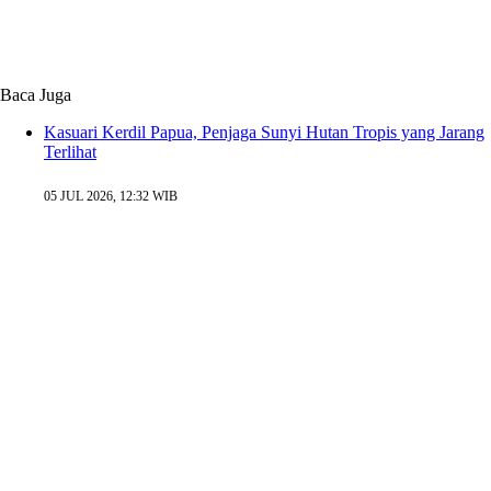
Baca Juga
Kasuari Kerdil Papua, Penjaga Sunyi Hutan Tropis yang Jarang
Terlihat
05 JUL 2026, 12:32 WIB