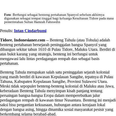
Foto
: Berfungsi sebagai benteng pertahanan Spanyol sebelum akhirnya
digunakan sebagai tempat tinggal bagi keluarga Kesultanan Tidore pada masa
pemerintahan Sultan Hamzah Fahroedin
Penulis:
Intan Cindarbumi
Tidore
,
Indonesianer.com
-- Benteng Tahula (atau Tohula) adalah
benteng pertahanan bersejarah peninggalan bangsa Spanyol yang
dibangun sekitar tahun 1610 di Pulau Tidore, Maluku Utara. Berdiri di
atas bukit karang yang strategis, benteng ini berfungsi untuk
mengawasi lalu lintas perdagangan rempah dan sebagai basis
pertahanan.
Benteng Tahula merupakan salah satu peninggalan sejarah kolonial
yang masih berdiri di kawasan Kepulauan Sangihe, tepatnya di Pulau
Tahuna, Kabupaten Kepulauan Sangihe, Provinsi Sulawesi Utara.
Meski tidak sepopuler benteng-benteng kolonial di Maluku atau Jawa,
keberadaan Benteng Tahula menyimpan kisah panjang tentang
persaingan bangsa-bangsa Eropa dalam memperebutkan jalur
perdagangan rempah di kawasan timur Nusantara. Benteng ini menjadi
saksi bisu pergantian kekuasaan, hubungan antara kerajaan lokal
dengan bangsa asing, hingga dinamika sosial masyarakat pesisir yang
berkembang selama berabad-abad.