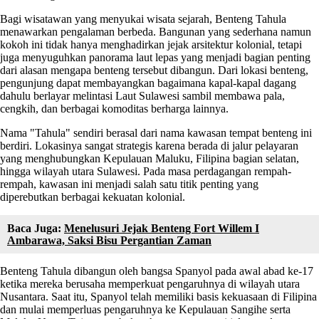
Bagi wisatawan yang menyukai wisata sejarah, Benteng Tahula
menawarkan pengalaman berbeda. Bangunan yang sederhana namun
kokoh ini tidak hanya menghadirkan jejak arsitektur kolonial, tetapi
juga menyuguhkan panorama laut lepas yang menjadi bagian penting
dari alasan mengapa benteng tersebut dibangun. Dari lokasi benteng,
pengunjung dapat membayangkan bagaimana kapal-kapal dagang
dahulu berlayar melintasi Laut Sulawesi sambil membawa pala,
cengkih, dan berbagai komoditas berharga lainnya.
Nama "Tahula" sendiri berasal dari nama kawasan tempat benteng ini
berdiri. Lokasinya sangat strategis karena berada di jalur pelayaran
yang menghubungkan Kepulauan Maluku, Filipina bagian selatan,
hingga wilayah utara Sulawesi. Pada masa perdagangan rempah-
rempah, kawasan ini menjadi salah satu titik penting yang
diperebutkan berbagai kekuatan kolonial.
Baca Juga:
Menelusuri Jejak Benteng Fort Willem I
Ambarawa, Saksi Bisu Pergantian Zaman
Benteng Tahula dibangun oleh bangsa Spanyol pada awal abad ke-17
ketika mereka berusaha memperkuat pengaruhnya di wilayah utara
Nusantara. Saat itu, Spanyol telah memiliki basis kekuasaan di Filipina
dan mulai memperluas pengaruhnya ke Kepulauan Sangihe serta