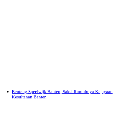
Benteng Speelwijk Banten, Saksi Runtuhnya Kejayaan
Kesultanan Banten