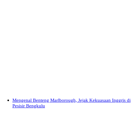
Mengenal Benteng Marlborough, Jejak Kekuasaan Inggris di
Pesisir Bengkulu