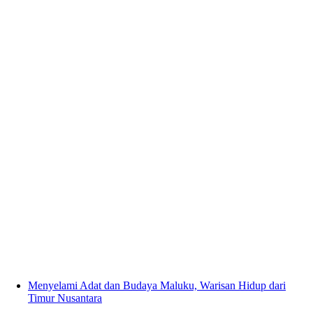
Menyelami Adat dan Budaya Maluku, Warisan Hidup dari
Timur Nusantara