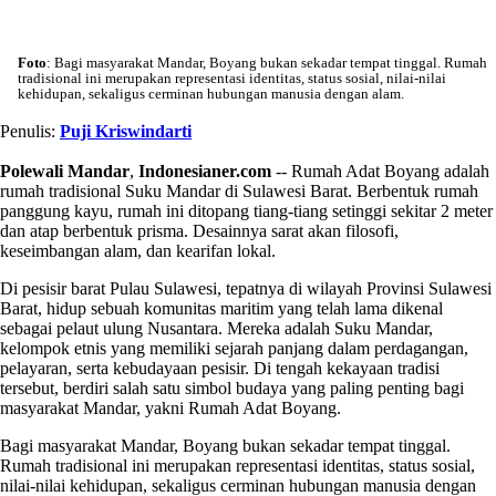
Foto
: Bagi masyarakat Mandar, Boyang bukan sekadar tempat tinggal. Rumah
tradisional ini merupakan representasi identitas, status sosial, nilai-nilai
kehidupan, sekaligus cerminan hubungan manusia dengan alam.
Penulis:
Puji Kriswindarti
Polewali Mandar
,
Indonesianer.com
-- Rumah Adat Boyang adalah
rumah tradisional Suku Mandar di Sulawesi Barat. Berbentuk rumah
panggung kayu, rumah ini ditopang tiang-tiang setinggi sekitar 2 meter
dan atap berbentuk prisma. Desainnya sarat akan filosofi,
keseimbangan alam, dan kearifan lokal.
Di pesisir barat Pulau Sulawesi, tepatnya di wilayah Provinsi Sulawesi
Barat, hidup sebuah komunitas maritim yang telah lama dikenal
sebagai pelaut ulung Nusantara. Mereka adalah Suku Mandar,
kelompok etnis yang memiliki sejarah panjang dalam perdagangan,
pelayaran, serta kebudayaan pesisir. Di tengah kekayaan tradisi
tersebut, berdiri salah satu simbol budaya yang paling penting bagi
masyarakat Mandar, yakni Rumah Adat Boyang.
Bagi masyarakat Mandar, Boyang bukan sekadar tempat tinggal.
Rumah tradisional ini merupakan representasi identitas, status sosial,
nilai-nilai kehidupan, sekaligus cerminan hubungan manusia dengan