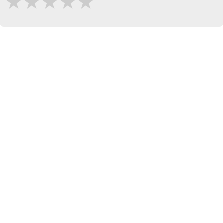
★
★
★
★
★