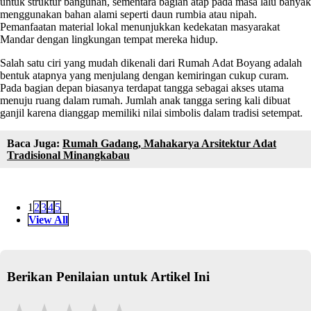
untuk struktur bangunan, sementara bagian atap pada masa lalu banyak
menggunakan bahan alami seperti daun rumbia atau nipah.
Pemanfaatan material lokal menunjukkan kedekatan masyarakat
Mandar dengan lingkungan tempat mereka hidup.
Salah satu ciri yang mudah dikenali dari Rumah Adat Boyang adalah
bentuk atapnya yang menjulang dengan kemiringan cukup curam.
Pada bagian depan biasanya terdapat tangga sebagai akses utama
menuju ruang dalam rumah. Jumlah anak tangga sering kali dibuat
ganjil karena dianggap memiliki nilai simbolis dalam tradisi setempat.
Baca Juga:
Rumah Gadang, Mahakarya Arsitektur Adat
Tradisional Minangkabau
1
2
3
4
5
View All
Berikan Penilaian untuk Artikel Ini