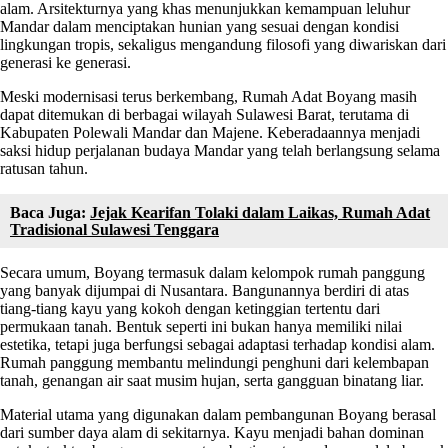
alam. Arsitekturnya yang khas menunjukkan kemampuan leluhur
Mandar dalam menciptakan hunian yang sesuai dengan kondisi
lingkungan tropis, sekaligus mengandung filosofi yang diwariskan dari
generasi ke generasi.
Meski modernisasi terus berkembang, Rumah Adat Boyang masih
dapat ditemukan di berbagai wilayah Sulawesi Barat, terutama di
Kabupaten Polewali Mandar dan Majene. Keberadaannya menjadi
saksi hidup perjalanan budaya Mandar yang telah berlangsung selama
ratusan tahun.
Baca Juga:
Jejak Kearifan Tolaki dalam Laikas, Rumah Adat
Tradisional Sulawesi Tenggara
Secara umum, Boyang termasuk dalam kelompok rumah panggung
yang banyak dijumpai di Nusantara. Bangunannya berdiri di atas
tiang-tiang kayu yang kokoh dengan ketinggian tertentu dari
permukaan tanah. Bentuk seperti ini bukan hanya memiliki nilai
estetika, tetapi juga berfungsi sebagai adaptasi terhadap kondisi alam.
Rumah panggung membantu melindungi penghuni dari kelembapan
tanah, genangan air saat musim hujan, serta gangguan binatang liar.
Material utama yang digunakan dalam pembangunan Boyang berasal
dari sumber daya alam di sekitarnya. Kayu menjadi bahan dominan