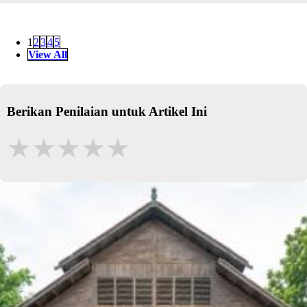
1
2
3
4
5
View All
Berikan Penilaian untuk Artikel Ini
★
★
★
★
★