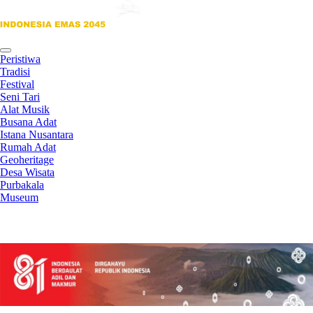
Contact
Peristiwa
Tradisi
Festival
Seni Tari
Alat Musik
Busana Adat
Istana Nusantara
Rumah Adat
Geoheritage
Desa Wisata
Purbakala
Museum