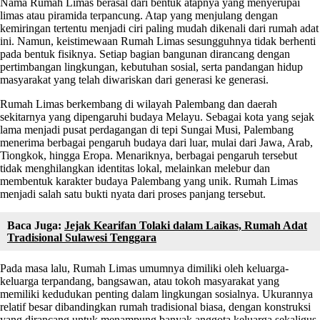
Nama Rumah Limas berasal dari bentuk atapnya yang menyerupai
limas atau piramida terpancung. Atap yang menjulang dengan
kemiringan tertentu menjadi ciri paling mudah dikenali dari rumah adat
ini. Namun, keistimewaan Rumah Limas sesungguhnya tidak berhenti
pada bentuk fisiknya. Setiap bagian bangunan dirancang dengan
pertimbangan lingkungan, kebutuhan sosial, serta pandangan hidup
masyarakat yang telah diwariskan dari generasi ke generasi.
Rumah Limas berkembang di wilayah Palembang dan daerah
sekitarnya yang dipengaruhi budaya Melayu. Sebagai kota yang sejak
lama menjadi pusat perdagangan di tepi Sungai Musi, Palembang
menerima berbagai pengaruh budaya dari luar, mulai dari Jawa, Arab,
Tiongkok, hingga Eropa. Menariknya, berbagai pengaruh tersebut
tidak menghilangkan identitas lokal, melainkan melebur dan
membentuk karakter budaya Palembang yang unik. Rumah Limas
menjadi salah satu bukti nyata dari proses panjang tersebut.
Baca Juga:
Jejak Kearifan Tolaki dalam Laikas, Rumah Adat
Tradisional Sulawesi Tenggara
Pada masa lalu, Rumah Limas umumnya dimiliki oleh keluarga-
keluarga terpandang, bangsawan, atau tokoh masyarakat yang
memiliki kedudukan penting dalam lingkungan sosialnya. Ukurannya
relatif besar dibandingkan rumah tradisional biasa, dengan konstruksi
yang dirancang untuk menampung banyak anggota keluarga sekaligus