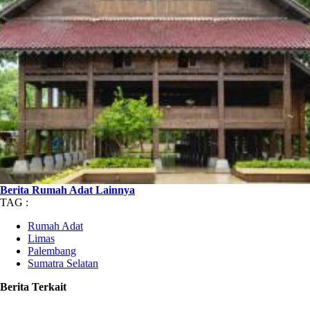
Berita Rumah Adat Lainnya
TAG :
Rumah Adat
Limas
Palembang
Sumatra Selatan
Berita Terkait