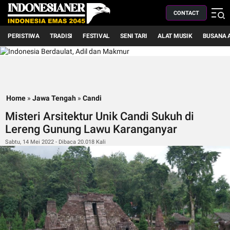
CONTACT
PERISTIWA
TRADISI
FESTIVAL
SENI TARI
ALAT MUSIK
BUSANA 
Home
»
Jawa Tengah
»
Candi
Misteri Arsitektur Unik Candi Sukuh di
Lereng Gunung Lawu Karanganyar
Sabtu, 14 Mei 2022 - Dibaca 20.018 Kali