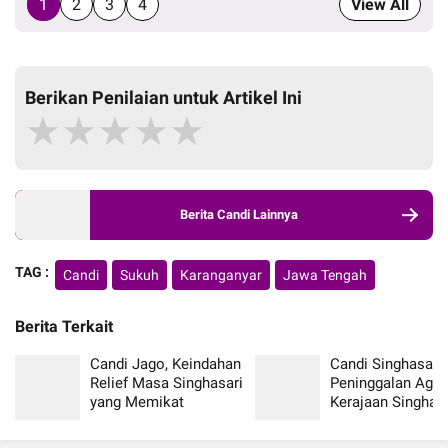
1
2
3
4
View All
Berikan Penilaian untuk Artikel Ini
★
★
★
★
★
Berita Candi Lainnya
TAG :
Candi
Sukuh
Karanganyar
Jawa Tengah
Berita Terkait
Candi Jago, Keindahan
Candi Singhasari,
Relief Masa Singhasari
Peninggalan Agu
yang Memikat
Kerajaan Singhas