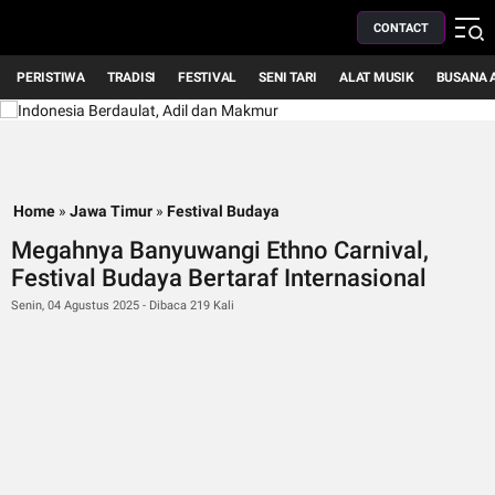
CONTACT
PERISTIWA
TRADISI
FESTIVAL
SENI TARI
ALAT MUSIK
BUSANA 
Home
»
Jawa Timur
»
Festival Budaya
Megahnya Banyuwangi Ethno Carnival,
Festival Budaya Bertaraf Internasional
Senin, 04 Agustus 2025 - Dibaca 219 Kali