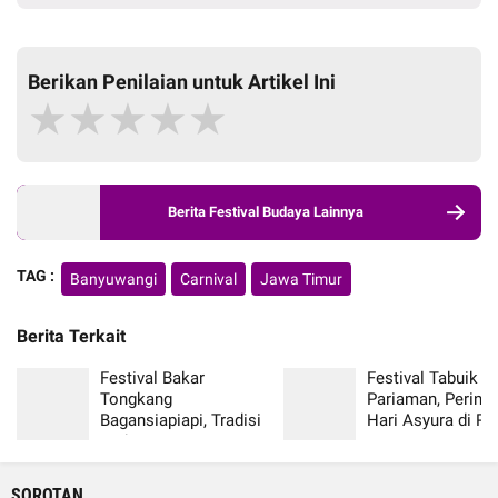
Berikan Penilaian untuk Artikel Ini
★
★
★
★
★
Berita Festival Budaya Lainnya
TAG :
Banyuwangi
Carnival
Jawa Timur
Berita Terkait
Festival Bakar
Festival Tabuik
Tongkang
Pariaman, Pering
Bagansiapiapi, Tradisi
Hari Asyura di R
Unik Komunitas
Minang Sumatera
Tionghoa Riau
Barat
SOROTAN