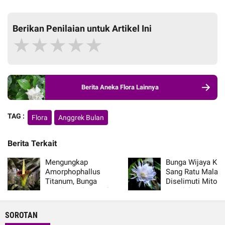
Berikan Penilaian untuk Artikel Ini
★
★
★
★
★
Berita Aneka Flora Lainnya
TAG :
Flora
Anggrek Bulan
Berita Terkait
Mengungkap
Bunga Wijaya Ku
Amorphophallus
Sang Ratu Malam
Titanum, Bunga
Diselimuti Mitos
Bangkai Raksasa dari
Keindahan
Hutan Sumatra yang
Kian Terancam
SOROTAN