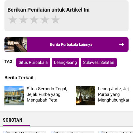
Berikan Penilaian untuk Artikel Ini
★
★
★
★
★
Berita Purbakala Lainnya
TAG :
Situs Purbakala
Leang-leang
Sulawesi Selatan
Berita Terkait
Situs Semedo Tegal,
Leang Jarie, Jeja
Jejak Purba yang
Purba yang
Mengubah Peta
Menghubungkan
Arkeologi Indonesia
Sulawesi dengan
Peradaban Manus
SOROTAN