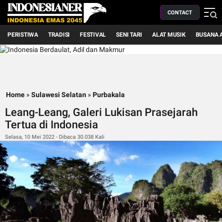
CONTACT
PERISTIWA
TRADISI
FESTIVAL
SENI TARI
ALAT MUSIK
BUSANA 
Home
»
Sulawesi Selatan
»
Purbakala
Leang-Leang, Galeri Lukisan Prasejarah
Tertua di Indonesia
Selasa, 10 Mei 2022 - Dibaca 30.038 Kali