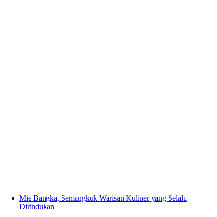
Mie Bangka, Semangkuk Warisan Kuliner yang Selalu
Dirindukan