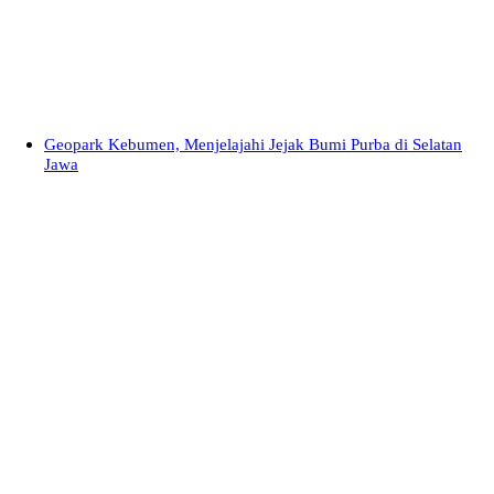
Geopark Kebumen, Menjelajahi Jejak Bumi Purba di Selatan
Jawa