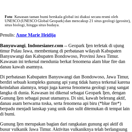
Foto
: Kawasan taman bumi berskala global ini diakui secara resmi oleh
UNESCO (UNESCO Global Geopark) dan mencakup 21 situs geologi (geosite),
situs biologi, hingga situs budaya.
Penulis:
Anne Marie Heidija
Banyuwangi
,
Indonesianer.com
-- Geopark Ijen terletak di ujung
timur Pulau Jawa, membentang di perbatasan wilayah Kabupaten
Banyuwangi dan Kabupaten Bondowoso, Provinsi Jawa Timur.
Kawasan ini terkenal mendunia berkat fenomena alam blue fire dan
danau kawah asamnya.
Di perbatasan Kabupaten Banyuwangi dan Bondowoso, Jawa Timur,
berdiri sebuah kompleks gunung api yang tidak hanya terkenal karena
keindahan alamnya, tetapi juga karena fenomena geologi yang sangat
langka di dunia. Kawasan ini dikenal sebagai Geopark Ijen, dengan
Gunung Ijen sebagai pusat utamanya. Di sini, kawah belerang aktif,
danau asam berwarna toska, serta fenomena api biru (*blue fire*)
berpadu menjadi lanskap yang unik dan sulit ditemukan di tempat lain
di bumi.
Gunung Ijen merupakan bagian dari rangkaian gunung api aktif di
busur vulkanik Jawa Timur. Aktivitas vulkaniknya telah berlangsung