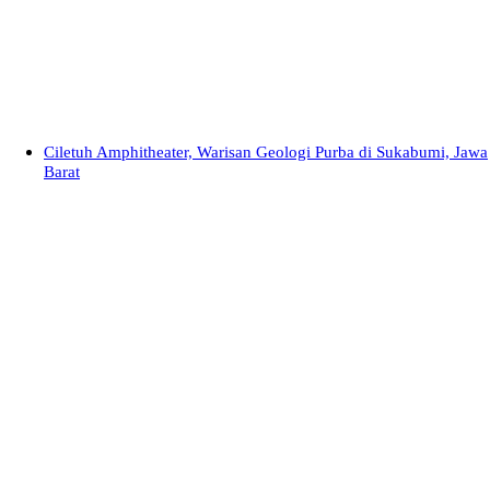
Ciletuh Amphitheater, Warisan Geologi Purba di Sukabumi, Jawa
Barat