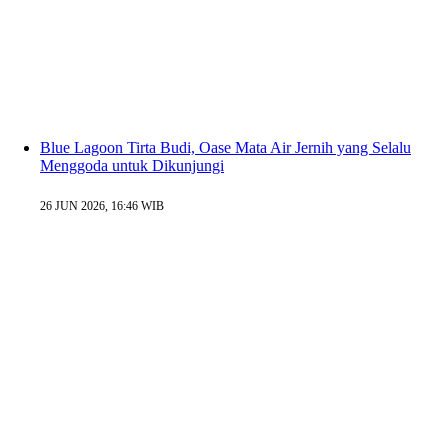
Blue Lagoon Tirta Budi, Oase Mata Air Jernih yang Selalu
Menggoda untuk Dikunjungi
26 JUN 2026, 16:46 WIB