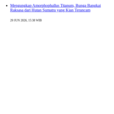
Mengungkap Amorphophallus Titanum, Bunga Bangkai
Raksasa dari Hutan Sumatra yang Kian Terancam
29 JUN 2026, 15:38 WIB