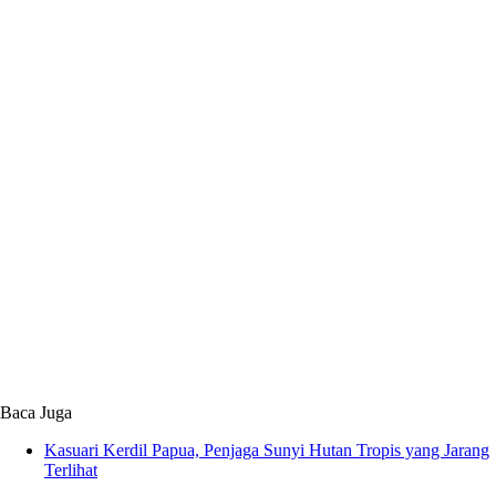
Baca Juga
Kasuari Kerdil Papua, Penjaga Sunyi Hutan Tropis yang Jarang
Terlihat