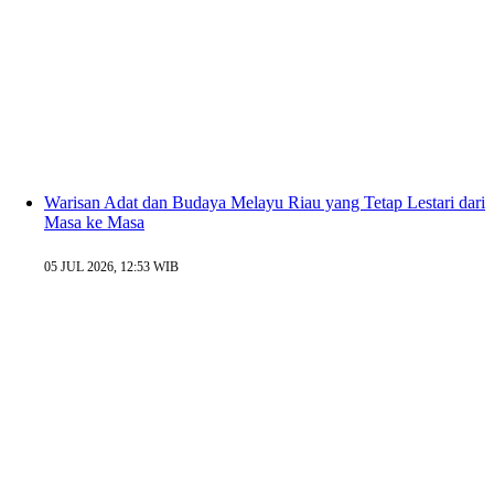
Warisan Adat dan Budaya Melayu Riau yang Tetap Lestari dari
Masa ke Masa
05 JUL 2026, 12:53 WIB