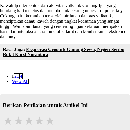
Kawah Ijen terbentuk dari aktivitas vulkanik Gunung Ijen yang
berulang kali meletus dan membentuk cekungan besar di puncaknya.
Cekungan ini kemudian terisi oleh air hujan dan gas vulkanik,
menciptakan danau kawah dengan tingkat keasaman yang sangat
tinggi. Warna air danau yang cenderung hijau kebiruan merupakan
hasil dari interaksi antara mineral terlarut dan kondisi kimia ekstrem di
dalamnya.
Baca Juga:
Eksplorasi Geopark Gunung Sewu, Negeri Seribu
Bukit Karst Nusantara
1
2
3
4
View All
Berikan Penilaian untuk Artikel Ini
★
★
★
★
★