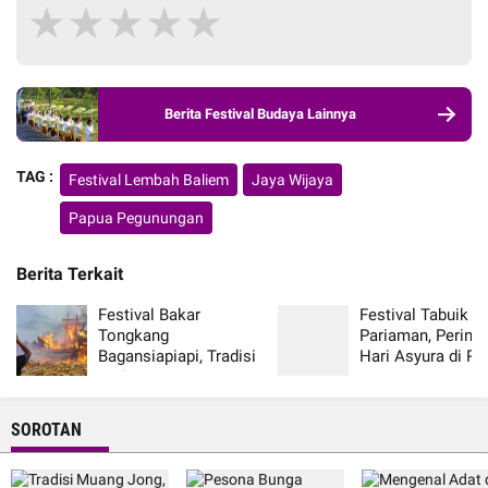
★
★
★
★
★
Berita Festival Budaya Lainnya
TAG :
Festival Lembah Baliem
Jaya Wijaya
Papua Pegunungan
Berita Terkait
Festival Bakar
Festival Tabuik
Tongkang
Pariaman, Pering
Bagansiapiapi, Tradisi
Hari Asyura di R
Unik Komunitas
Minang Sumatera
Tionghoa Riau
Barat
SOROTAN