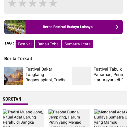
★
★
★
★
★
Berita Festival Budaya Lainnya
TAG :
Festival
Danau Toba
Sumatra Utara
Berita Terkait
Festival Bakar
Festival Tabuik
Tongkang
Pariaman, Pering
Bagansiapiapi, Tradisi
Hari Asyura di R
Unik Komunitas
Minang Sumatera
Tionghoa Riau
Barat
SOROTAN