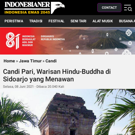
CONTACT
PERISTIWA
TRADISI
FESTIVAL
SENI TARI
ALAT MUSIK
BUSANA 
Home
»
Jawa Timur
»
Candi
Candi Pari, Warisan Hindu-Buddha di
Sidoarjo yang Menawan
Selasa, 08 Juni 2021 - Dibaca 20.040 Kali