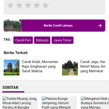
★
★
★
★
★
Berita Candi Lainnya
TAG :
Candi Pari
Sidoarjo
Jawa Timur
Berita Terkait
Candi Kidal, Monumen
Candi Jago, Kein
Raja Singhasari yang
Relief Masa Sing
Sarat Makna
yang Memikat
SOROTAN