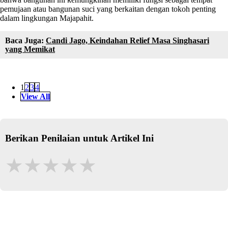
pemujaan atau bangunan suci yang berkaitan dengan tokoh penting
dalam lingkungan Majapahit.
Baca Juga:
Candi Jago, Keindahan Relief Masa Singhasari
yang Memikat
1
2
3
4
View All
Berikan Penilaian untuk Artikel Ini
★
★
★
★
★