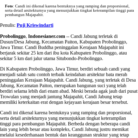
Foto
: Candi ini dikenal karena bentuknya yang ramping dan proporsional,
serta detail arsitekturnya yang menunjukkan tingkat keterampilan tinggi para
pembangun Majapahit.
Penulis:
Puji Kriswindarti
Probolinggo
,
Indonesianer.com
-- Candi Jabung terletak di
Dusun/Desa Jabung, Kecamatan Paiton, Kabupaten Probolinggo,
Jawa Timur. Candi Buddha peninggalan Kerajaan Majapahit ini
berjarak sekitar 25 km dari ibu kota Kabupaten Probolinggo, atau
sekitar 5 km dari jalur utama Situbondo-Probolinggo.
Di Kabupaten Probolinggo, Jawa Timur, berdiri sebuah candi yang
menjadi salah satu contoh terbaik keindahan arsitektur bata merah
peninggalan Kerajaan Majapahit. Candi Jabung, yang terletak di Desa
Jabung, Kecamatan Paiton, merupakan bangunan suci yang telah
berdiri selama lebih dari enam abad. Meski berada agak jauh dari pusat
Trowulan yang menjadi jantung Majapahit, Candi Jabung tetap
memiliki keterkaitan erat dengan kejayaan kerajaan besar tersebut.
Candi ini dikenal karena bentuknya yang ramping dan proporsional,
serta detail arsitekturnya yang menunjukkan tingkat keterampilan
tinggi para pembangun Majapahit. Berbeda dengan beberapa candi
lain yang lebih besar atau kompleks, Candi Jabung justru memikat
melalui kesederhanaan bentuk dan keanggunan struktur yang tetap