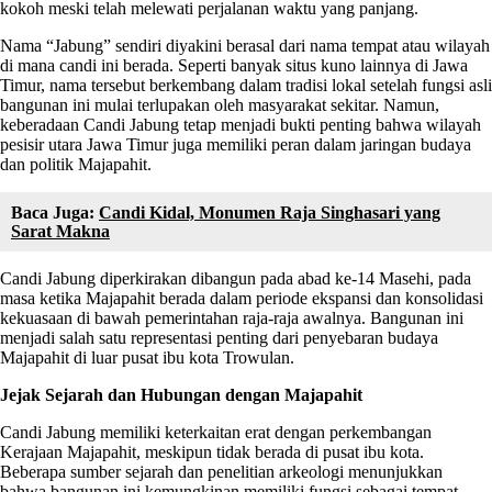
kokoh meski telah melewati perjalanan waktu yang panjang.
Nama “Jabung” sendiri diyakini berasal dari nama tempat atau wilayah
di mana candi ini berada. Seperti banyak situs kuno lainnya di Jawa
Timur, nama tersebut berkembang dalam tradisi lokal setelah fungsi asli
bangunan ini mulai terlupakan oleh masyarakat sekitar. Namun,
keberadaan Candi Jabung tetap menjadi bukti penting bahwa wilayah
pesisir utara Jawa Timur juga memiliki peran dalam jaringan budaya
dan politik Majapahit.
Baca Juga:
Candi Kidal, Monumen Raja Singhasari yang
Sarat Makna
Candi Jabung diperkirakan dibangun pada abad ke-14 Masehi, pada
masa ketika Majapahit berada dalam periode ekspansi dan konsolidasi
kekuasaan di bawah pemerintahan raja-raja awalnya. Bangunan ini
menjadi salah satu representasi penting dari penyebaran budaya
Majapahit di luar pusat ibu kota Trowulan.
Jejak Sejarah dan Hubungan dengan Majapahit
Candi Jabung memiliki keterkaitan erat dengan perkembangan
Kerajaan Majapahit, meskipun tidak berada di pusat ibu kota.
Beberapa sumber sejarah dan penelitian arkeologi menunjukkan
bahwa bangunan ini kemungkinan memiliki fungsi sebagai tempat