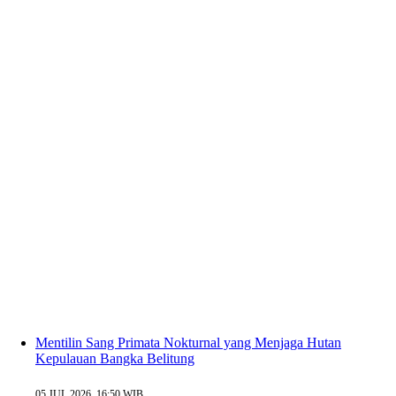
Mentilin Sang Primata Nokturnal yang Menjaga Hutan
Kepulauan Bangka Belitung
05 JUL 2026, 16:50 WIB