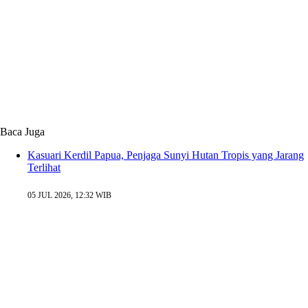
Baca Juga
Kasuari Kerdil Papua, Penjaga Sunyi Hutan Tropis yang Jarang
Terlihat
05 JUL 2026, 12:32 WIB