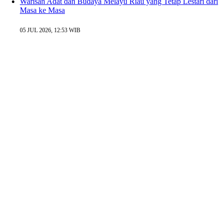
Warisan Adat dan Budaya Melayu Riau yang Tetap Lestari dari
Masa ke Masa
05 JUL 2026, 12:53 WIB