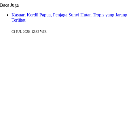
Baca Juga
Kasuari Kerdil Papua, Penjaga Sunyi Hutan Tropis yang Jarang
Terlihat
05 JUL 2026, 12:32 WIB