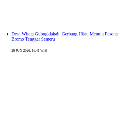
Desa Wisata Gubugklakah, Gerbang Hijau Menuju Pesona
Bromo Tengger Semeru
26 JUN 2026, 16:41 WIB