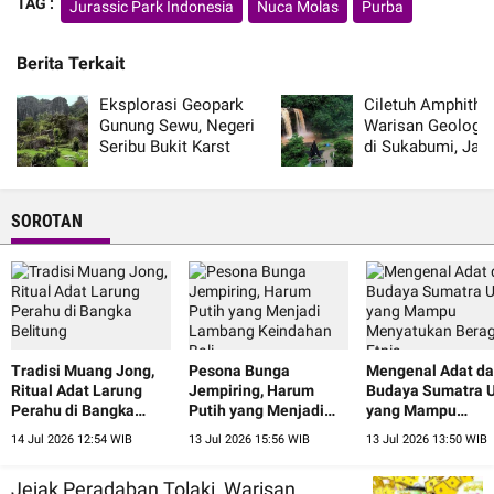
TAG :
Jurassic Park Indonesia
Nuca Molas
Purba
Berita Terkait
Eksplorasi Geopark
Ciletuh Amphithea
Gunung Sewu, Negeri
Warisan Geologi 
Seribu Bukit Karst
di Sukabumi, Jaw
Nusantara
Barat
SOROTAN
Tradisi Muang Jong,
Pesona Bunga
Mengenal Adat d
Ritual Adat Larung
Jempiring, Harum
Budaya Sumatra U
Perahu di Bangka
Putih yang Menjadi
yang Mampu
Belitung
Lambang Keindahan
Menyatukan Ber
14 Jul 2026 12:54 WIB
13 Jul 2026 15:56 WIB
13 Jul 2026 13:50 WIB
Bali
Etnis
Jejak Peradaban Tolaki, Warisan