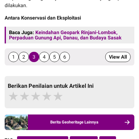
dilakukan.
Antara Konservasi dan Eksploitasi
Baca Juga:
Keindahan Geopark Rinjani-Lombok,
Perpaduan Gunung Api, Danau, dan Budaya Sasak
1
2
3
4
5
6
View All
Berikan Penilaian untuk Artikel Ini
★
★
★
★
★
Berita Geoheritage Lainnya