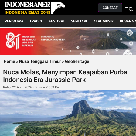
CONTACT
PERISTIWA
TRADISI
FESTIVAL
SENI TARI
ALAT MUSIK
BUSANA 
Home
»
Nusa Tenggara Timur
»
Geoheritage
Nuca Molas, Menyimpan Keajaiban Purba
Indonesia Era Jurassic Park
Rabu, 22 April 2026 - Dibaca 2.553 Kali