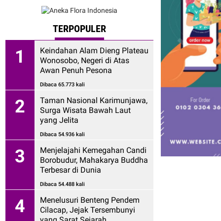
TERPOPULER
Keindahan Alam Dieng Plateau
1
Wonosobo, Negeri di Atas
Awan Penuh Pesona
Dibaca 65.773 kali
Taman Nasional Karimunjawa,
2
Surga Wisata Bawah Laut
yang Jelita
Dibaca 54.936 kali
Menjelajahi Kemegahan Candi
3
Borobudur, Mahakarya Buddha
Terbesar di Dunia
Dibaca 54.488 kali
Menelusuri Benteng Pendem
4
Cilacap, Jejak Tersembunyi
yang Sarat Sejarah