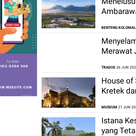
Menelusur
Ambarawa
BENTENG KOLONIAL
Menyelami
Merawat 
TRADISI
26 JUN 2026
House of 
Kretek da
MUSEUM
21 JUN 202
Istana Ke
yang Teta